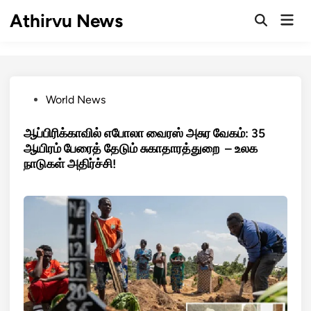
Skip
Athirvu News
Mai
to
Open
Men
Search
content
Posted
World News
in
ஆப்பிரிக்காவில் எபோலா வைரஸ் அசுர வேகம்: 35
ஆயிரம் பேரைத் தேடும் சுகாதாரத்துறை – உலக
நாடுகள் அதிர்ச்சி!