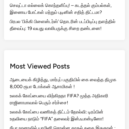
செவுட்டா எல்லைக் கொந்தளிப்பு! – கடத்தல் கும்பல்கள்,
இணைய போட்கள் மற்றும் புடினின் சதித் திட்டமா?
பிரபல ‘பிக்கி பிளைன்டர்ஸ்’ தொடரின் படப்பிடிப்பு தளத்தில்
தீவைப்பு: 19 வயது வாலிபருக்கு சிறை தண்டனை!
Most Viewed Posts
ஆடையைக் கிழித்து, மார்புப் பகுதியில் கை வைத்த திமுக
8,000 ரூபா டோக்கன் ஆசாமிகள் !
உலகக் கோப்பையை விற்கிறதா FIFA? மூத்த அதிகாரி
ராஜினாமாவால் பெரும் சர்ச்சை!
உலகக் கோப்பை வணிகத் திட்டம் தோல்வி: டிரம்பின்
உதவியை நாடும் “FIFA” தலைவர் இன்ஃபான்டினோ!
நீயா நானாவில் யாமினி சொன்ன காதல் கதை இதுதான் :