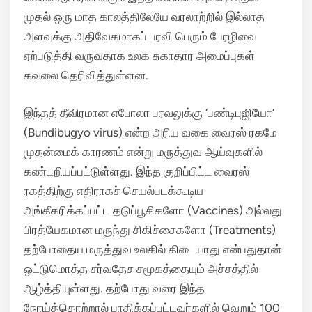
முதல் ஒரு மாத காலத்திலேயே வரலாற்றில் இல்லாத
அளவுக்கு அதிவேகமாகப் பரவி பெரும் பேரழிவை
ஏற்படுத்தி வருவதாக உலக சுகாதார அமைப்புகள்
கவலை தெரிவித்துள்ளன.
இந்தத் தீவிரமான எபோலா பரவலுக்கு ‘பண்டிபுஜியோ’
(Bundibugyo virus) என்ற அரிய வகை வைரஸ் ரகமே
முதன்மைக் காரணம் என்று மருத்துவ ஆய்வுகளில்
கண்டறியப்பட்டுள்ளது.
இந்த குறிப்பிட்ட வைரஸ்
ரகத்திற்கு எதிராகச் செயல்படக்கூடிய
அங்கீகரிக்கப்பட்ட தடுப்பூசிகளோ (Vaccines) அல்லது
பிரத்யேகமான மருந்து சிகிச்சைகளோ (Treatments)
தற்போதைய மருத்துவ உலகில் கிடையாது என்பதுதான்
ஒட்டுமொத்த சர்வதேச சமூகத்தையும் அச்சத்தில்
ஆழ்த்தியுள்ளது.
தற்போது வரை இந்த
நோய்த்தொற்றால் பாதிக்கப்பட்டவர்களில் வெறும் 100