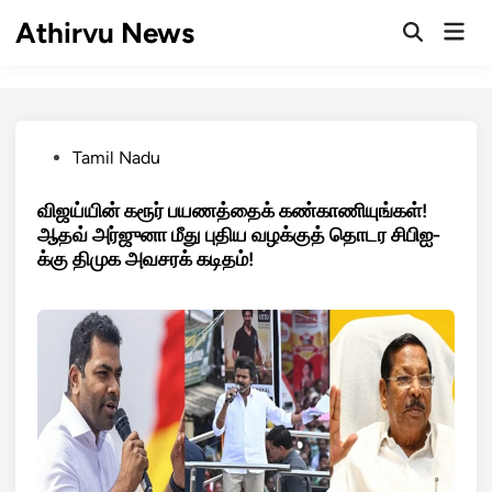
Skip
Athirvu News
Mai
to
Open
Men
Search
content
Posted
Tamil Nadu
in
விஜய்யின் கரூர் பயணத்தைக் கண்காணியுங்கள்!
ஆதவ் அர்ஜுனா மீது புதிய வழக்குத் தொடர சிபிஐ-
க்கு திமுக அவசரக் கடிதம்!