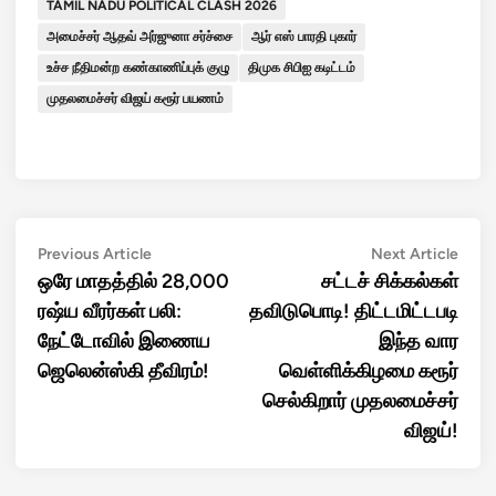
TAMIL NADU POLITICAL CLASH 2026
அமைச்சர் ஆதவ் அர்ஜுனா சர்ச்சை
ஆர் எஸ் பாரதி புகார்
உச்ச நீதிமன்ற கண்காணிப்புக் குழு
திமுக சிபிஐ கடிட்டம்
முதலமைச்சர் விஜய் கரூர் பயணம்
Post
Previous
Next
Previous Article
Next Article
article:
artic
ஒரே மாதத்தில் 28,000
சட்டச் சிக்கல்கள்
navigation
ரஷ்ய வீரர்கள் பலி:
தவிடுபொடி! திட்டமிட்டபடி
நேட்டோவில் இணைய
இந்த வார
ஜெலென்ஸ்கி தீவிரம்!
வெள்ளிக்கிழமை கரூர்
செல்கிறார் முதலமைச்சர்
விஜய்!