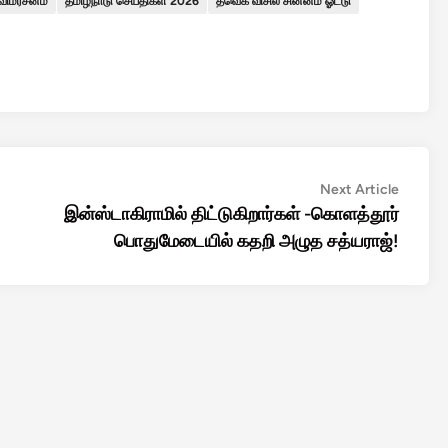
விமர்சனம்
தமிழ்நாடு செய்திகள் 2026
தவெக விசில் சின்னம் ஓட்டு
Next
Next Article
article:
இன்ஸ்டாகிராமில் திட்டுகிறார்கள் -கொளத்தூர்
பொதுமேடையில் கதறி அழுத சத்யராஜ்!