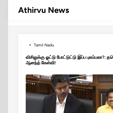
Skip
Athirvu News
to
content
Posted
Tamil Nadu
in
விசிலுக்கு ஓட்டு போட்டுட்டு இப்ப புலம்பலா?:
ஆனந்த் கேள்வி!