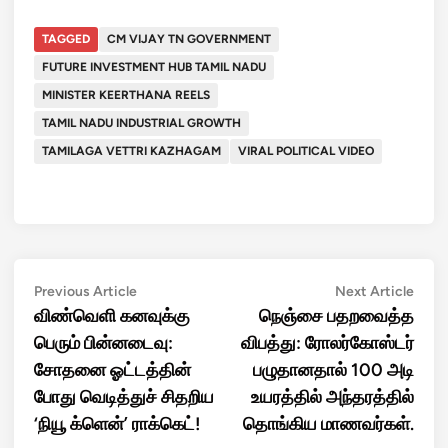
TAGGED
CM VIJAY TN GOVERNMENT
FUTURE INVESTMENT HUB TAMIL NADU
MINISTER KEERTHANA REELS
TAMIL NADU INDUSTRIAL GROWTH
TAMILAGA VETTRI KAZHAGAM
VIRAL POLITICAL VIDEO
Post
Previous
Next
Previous Article
Next Article
article:
artic
விண்வெளி கனவுக்கு
நெஞ்சை பதறவைத்த
navigation
பெரும் பின்னடைவு:
விபத்து: ரோலர்கோஸ்டர்
சோதனை ஓட்டத்தின்
பழுதானதால் 100 அடி
போது வெடித்துச் சிதறிய
உயரத்தில் அந்தரத்தில்
‘நியூ க்ளென்’ ராக்கெட்!
தொங்கிய மாணவர்கள்.