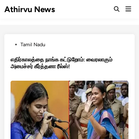
Skip
Athirvu News
Mai
to
Open
Men
Search
content
Posted
Tamil Nadu
in
எதிர்காலத்தை நாங்க கட்டுறோம்: வைரலாகும்
அமைச்சர் கீர்த்தனா ரீல்ஸ்!