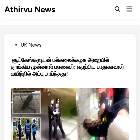
Skip
Athirvu News
Mai
to
Open
Men
Search
content
Posted
UK News
in
சூட்கேஸ்களுடன் பல்கலைக்கழக அறையில்
தூங்கிய முன்னாள் மாணவர்; எழுப்பிய பாதுகாவலர்
வயிற்றில் அம்பு பாய்ந்தது!