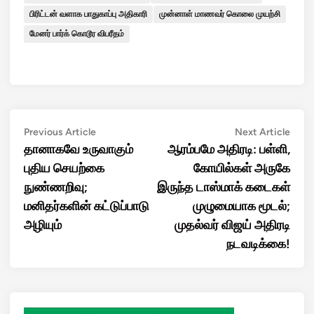
பிரிட்டன் வளாக பாதுகாப்பு அதிகாரி
முன்னாள் மாணவர் கொலை முயற்சி
மேனர் பார்க் கொடூர விபரீதம்
Post
Previous
Next
Previous Article
Next Article
article:
artic
தானாகவே உருவாகும்
ஆரம்பமே அதிரடி: பள்ளி,
navigation
புதிய செயற்கை
கோயில்கள் அருகே
நுண்ணறிவு;
இருந்த டாஸ்மாக் கடைகள்
மனிதர்களின் கட்டுப்பாடு
முழுமையாக மூடல்;
அழியும்
முதல்வர் விஜய் அதிரடி
நடவடிக்கை!