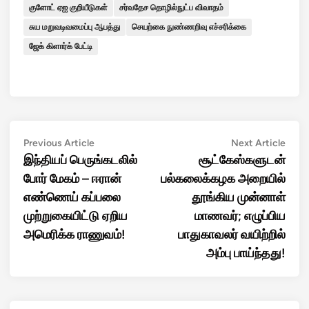
குளோட் ஏஐ குறியீடுகள்
சர்வதேச தொழில்நுட்ப விவாதம்
சுய மறுவடிவமைப்பு ஆபத்து
செயற்கை நுண்ணறிவு எச்சரிக்கை
ஜேக் கிளார்க் பேட்டி
Post
Previous
Next
Previous Article
Next Article
article:
artic
இந்தியப் பெருங்கடலில்
சூட்கேஸ்களுடன்
navigation
போர் மேகம் – ஈரான்
பல்கலைக்கழக அறையில்
எண்ணெய் கப்பலை
தூங்கிய முன்னாள்
முற்றுகையிட்டு ஏறிய
மாணவர்; எழுப்பிய
அமெரிக்க ராணுவம்!
பாதுகாவலர் வயிற்றில்
அம்பு பாய்ந்தது!