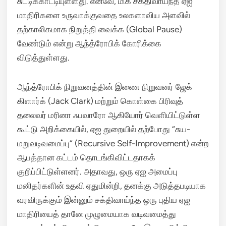
சுட்டிக்காட்டியுள்ளது.
எனவே, மிக சக்திவாய்ந்த ஏஐ
மாதிரிகளை உருவாக்குவதை உலகளாவிய அளவில்
தற்காலிகமாக நிறுத்தி வைக்க (Global Pause)
வேண்டும் என்று ஆந்த்ரோபிக் கோரிக்கை
விடுத்துள்ளது.
ஆந்த்ரோபிக் நிறுவனத்தின் இணை நிறுவனர் ஜேக்
கிளார்க் (Jack Clark) மற்றும் கொள்கை பிரிவுத்
தலைவர் மரினா ஃபவாரோ ஆகியோர் வெளியிட்டுள்ள
கூட்டு அறிக்கையில், ஏஐ துறையில் தற்போது “சுய-
மறுவடிவமைப்பு” (Recursive Self-Improvement) என்ற
ஆபத்தான கட்டம் தொடங்கிவிட்டதாகக்
குறிப்பிட்டுள்ளனர்.
அதாவது, ஒரு ஏஐ அமைப்பு
மனிதர்களின் உதவி ஏதுமின்றி, தனக்கு அடுத்தபடியாக
வரவிருக்கும் இன்னும் சக்திவாய்ந்த ஒரு புதிய ஏஐ
மாதிரியைத் தானே முழுமையாக வடிவமைத்து