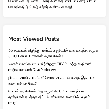
பெண் செய்தி வாசிப்பாளர் அளித்த பாலியல் புகார்: பிரபல
தொழிலதிபர் பி.ஆர்.சுந்தர் அதிரடி கைது!
Most Viewed Posts
ஆடையைக் கிழித்து, மார்புப் பகுதியில் கை வைத்த திமுக
8,000 ரூபா டோக்கன் ஆசாமிகள் !
உலகக் கோப்பையை விற்கிறதா FIFA? மூத்த அதிகாரி
ராஜினாமாவால் பெரும் சர்ச்சை!
நீயா நானாவில் யாமினி சொன்ன காதல் கதை இதுதான் :
கண் கசிந்த கோபி !
யேமன் ஹூதிகள் மீது சவூதி அரேபியா தரைப்படை
தாக்குதல் நடத்தத் திட்டம்: சர்வதேச அளவில் பெரும்
பரபரப்பு!