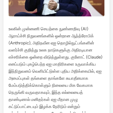
உலகின் முன்னணி செயற்கை நுண்ணறிவு (AI)
ஆராய்ச்சி நிறுவனங்களில் ஒன்றான ஆந்த்ரோபிக்
(Anthropic), அதிநவீன ஏஐ தொழில்நுட்பங்களின்
வளர்ச்சி குறித்து உலக நாடுகளுக்கு அதிரடியான
எச்சரிக்கை ஒன்றை விடுத்துள்ளது.
குளோட் (Claude)
எனப்படும் புகழ்பெற்ற ஏஐ மாதிரிகளை உருவாக்கிய
இந்நிறுவனம் வெளியிட்டுள்ள புதிய அறிக்கையில், ஏஐ
அமைப்புகள் தங்களை தாங்களே சுயாதீனமாக
மேம்படுத்திக்கொள்ளும் நிலையை மிக வேகமாக
நெருங்கி வருவதாகவும், இந்த எல்லையைத்
தாண்டினால் மனிதர்கள் ஏஐ மீதான முழு
கட்டுப்பாட்டையும் இழக்க நேரிடும் என்றும்