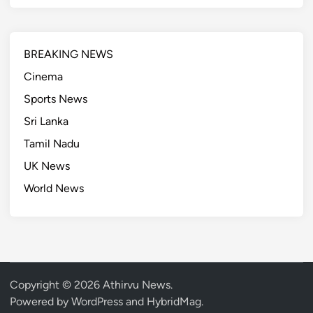
BREAKING NEWS
Cinema
Sports News
Sri Lanka
Tamil Nadu
UK News
World News
Copyright © 2026
Athirvu News
.
Powered by
WordPress
and
HybridMag
.