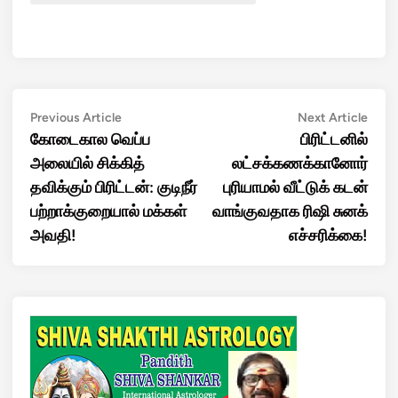
Post
Previous
Next
Previous Article
Next Article
article:
artic
கோடைகால வெப்ப
பிரிட்டனில்
navigation
அலையில் சிக்கித்
லட்சக்கணக்கானோர்
தவிக்கும் பிரிட்டன்: குடிநீர்
புரியாமல் வீட்டுக் கடன்
பற்றாக்குறையால் மக்கள்
வாங்குவதாக ரிஷி சுனக்
அவதி!
எச்சரிக்கை!