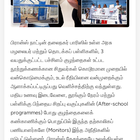
பிரான்ஸ் நாட்டின் தலைநகர் பாரிஸில் உள்ள அரசு
மழலையர் மற்றும் தொடக்கப் பள்ளிகளில், 3
வயதுக்குட்பட்ட பச்சிளம் குழந்தைகள் உட்பட
நூற்றுக்கணக்கான சிறுவர்கள் கொடூரமான முறையில்
வன்கொடுமைக்கும், உடல் ரீதியிலான வன்முறைக்கும்
ஆளாக்கப்பட்டிருப்பது வெளிச்சத்திற்கு வந்துள்ளது.
மதிய உணவு இடைவேளை, தூங்கும் நேரம் மற்றும்
பள்ளிக்கு பிந்தைய சிறப்பு வகுப்புகளின் (After-school
programmes) போது குழந்தைகளைக்
கண்காணிக்கும் பொறுப்பில் இருந்த தற்காலிகப்
பணியாளர்களே (Monitors) இந்த அநீதிகளில்
ஈடுபட்டுள்ளனர்.
பிரான்ஸ் தேசத்தையே உலுக்கியுள்ள