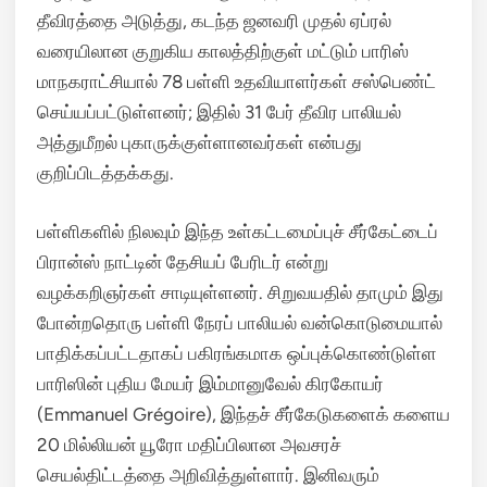
தீவிரத்தை அடுத்து, கடந்த ஜனவரி முதல் ஏப்ரல்
வரையிலான குறுகிய காலத்திற்குள் மட்டும் பாரிஸ்
மாநகராட்சியால் 78 பள்ளி உதவியாளர்கள் சஸ்பெண்ட்
செய்யப்பட்டுள்ளனர்; இதில் 31 பேர் தீவிர பாலியல்
அத்துமீறல் புகாருக்குள்ளானவர்கள் என்பது
குறிப்பிடத்தக்கது.
பள்ளிகளில் நிலவும் இந்த உள்கட்டமைப்புச் சீர்கேட்டைப்
பிரான்ஸ் நாட்டின் தேசியப் பேரிடர் என்று
வழக்கறிஞர்கள் சாடியுள்ளனர்.
சிறுவயதில் தாமும் இது
போன்றதொரு பள்ளி நேரப் பாலியல் வன்கொடுமையால்
பாதிக்கப்பட்டதாகப் பகிரங்கமாக ஒப்புக்கொண்டுள்ள
பாரிஸின் புதிய மேயர் இம்மானுவேல் கிரகோயர்
(Emmanuel Grégoire), இந்தச் சீர்கேடுகளைக் களைய
20 மில்லியன் யூரோ மதிப்பிலான அவசரச்
செயல்திட்டத்தை அறிவித்துள்ளார்.
இனிவரும்