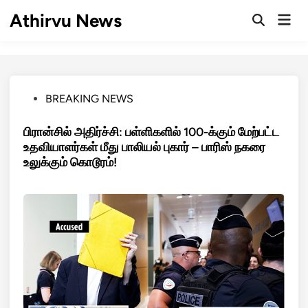
Skip
Athirvu News
Mai
to
Open
Men
Search
content
Posted
BREAKING NEWS
in
பிரான்சில் அதிர்ச்சி: பள்ளிகளில் 100-க்கும் மேற்பட்ட
உதவியாளர்கள் மீது பாலியல் புகார் – பாரிஸ் நகரை
உலுக்கும் கொடூரம்!