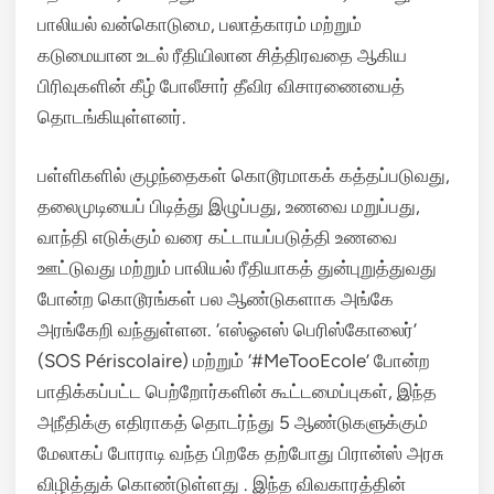
பாலியல் வன்கொடுமை, பலாத்காரம் மற்றும்
கடுமையான உடல் ரீதியிலான சித்திரவதை ஆகிய
பிரிவுகளின் கீழ் போலீசார் தீவிர விசாரணையைத்
தொடங்கியுள்ளனர்.
பள்ளிகளில் குழந்தைகள் கொடூரமாகக் கத்தப்படுவது,
தலைமுடியைப் பிடித்து இழுப்பது, உணவை மறுப்பது,
வாந்தி எடுக்கும் வரை கட்டாயப்படுத்தி உணவை
ஊட்டுவது மற்றும் பாலியல் ரீதியாகத் துன்புறுத்துவது
போன்ற கொடூரங்கள் பல ஆண்டுகளாக அங்கே
அரங்கேறி வந்துள்ளன.
‘எஸ்ஓஎஸ் பெரிஸ்கோலைர்’
(SOS Périscolaire) மற்றும் ‘#MeTooEcole’ போன்ற
பாதிக்கப்பட்ட பெற்றோர்களின் கூட்டமைப்புகள், இந்த
அநீதிக்கு எதிராகத் தொடர்ந்து 5 ஆண்டுகளுக்கும்
மேலாகப் போராடி வந்த பிறகே தற்போது பிரான்ஸ் அரசு
விழித்துக் கொண்டுள்ளது .
இந்த விவகாரத்தின்