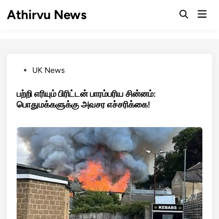
Skip
Athirvu News
Mai
to
Open
Men
Search
content
Posted
UK News
in
பற்றி எரியும் பிரிட்டன் பாரம்பரிய சின்னம்:
பொதுமக்களுக்கு அவசர எச்சரிக்கை!