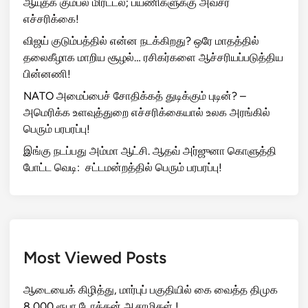
ஆயுதக் கும்பல் மிரட்டல்; பயணிகளுக்கு அவசர
எச்சரிக்கை!
விஜய் குடும்பத்தில் என்ன நடக்கிறது? ஒரே மாதத்தில்
தலைகீழாக மாறிய சூழல்… ரசிகர்களை ஆச்சரியப்படுத்திய
பின்னணி!
NATO அமைப்பைச் சோதிக்கத் துடிக்கும் புடின்? –
அமெரிக்க உளவுத்துறை எச்சரிக்கையால் உலக அரங்கில்
பெரும் பரபரப்பு!
இங்கு நடப்பது அம்மா ஆட்சி. ஆதவ் அர்ஜுனா கொளுத்தி
போட்ட வெடி: சட்டமன்றத்தில் பெரும் பரபரப்பு!
Most Viewed Posts
ஆடையைக் கிழித்து, மார்புப் பகுதியில் கை வைத்த திமுக
8,000 ரூபா டோக்கன் ஆசாமிகள் !