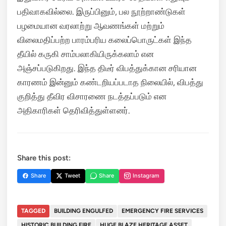
பதிவாகவில்லை. இருப்பினும், பல நூற்றாண்டுகள்
பழமையான வரலாற்று ஆவணங்கள் மற்றும்
விலைமதிப்பற்ற பாரம்பரிய கலைப்பொருட்கள் இந்த
தீயில் கருகி சாம்பலாகியிருக்கலாம் என
அஞ்சப்படுகிறது. இந்த திடீர் விபத்துக்கான சரியான
காரணம் இன்னும் கண்டறியப்படாத நிலையில், விபத்து
குறித்து தீவிர விசாரணை நடத்தப்படும் என
அதிகாரிகள் தெரிவித்துள்ளனர்.
Share this post:
Share
Tweet
Share
Instagram
TAGGED
BUILDING ENGULFED
EMERGENCY FIRE SERVICES
HISTORIC BUILDING FIRE
HUGE BLAZE HERITAGE ASSET