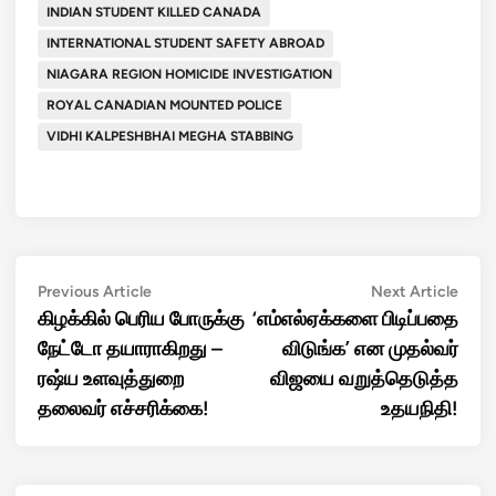
INDIAN STUDENT KILLED CANADA
INTERNATIONAL STUDENT SAFETY ABROAD
NIAGARA REGION HOMICIDE INVESTIGATION
ROYAL CANADIAN MOUNTED POLICE
VIDHI KALPESHBHAI MEGHA STABBING
Post
Previous
Next
Previous Article
Next Article
article:
artic
கிழக்கில் பெரிய போருக்கு
‘எம்எல்ஏக்களை பிடிப்பதை
navigation
நேட்டோ தயாராகிறது –
விடுங்க’ என முதல்வர்
ரஷ்ய உளவுத்துறை
விஜயை வறுத்தெடுத்த
தலைவர் எச்சரிக்கை!
உதயநிதி!