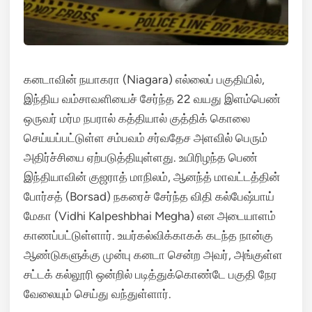
கனடாவின் நயாகரா (Niagara) எல்லைப் பகுதியில்,
இந்திய வம்சாவளியைச் சேர்ந்த 22 வயது இளம்பெண்
ஒருவர் மர்ம நபரால் கத்தியால் குத்திக் கொலை
செய்யப்பட்டுள்ள சம்பவம் சர்வதேச அளவில் பெரும்
அதிர்ச்சியை ஏற்படுத்தியுள்ளது.
உயிரிழந்த பெண்
இந்தியாவின் குஜராத் மாநிலம், ஆனந்த் மாவட்டத்தின்
போர்சத் (Borsad) நகரைச் சேர்ந்த விதி கல்பேஷ்பாய்
மேகா (Vidhi Kalpeshbhai Megha) என அடையாளம்
காணப்பட்டுள்ளார். உயர்கல்விக்காகக் கடந்த நான்கு
ஆண்டுகளுக்கு முன்பு கனடா சென்ற அவர், அங்குள்ள
சட்டக் கல்லூரி ஒன்றில் படித்துக்கொண்டே பகுதி நேர
வேலையும் செய்து வந்துள்ளார்.