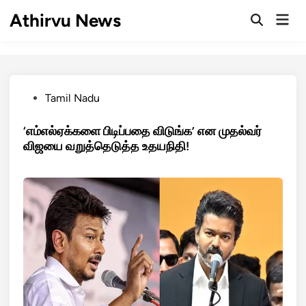
Skip
Athirvu News
Mai
to
Open
Men
Search
content
Posted
Tamil Nadu
in
‘எம்எல்ஏக்களை பிடிப்பதை விடுங்க’ என முதல்வர்
விஜயை வறுத்தெடுத்த உதயநிதி!