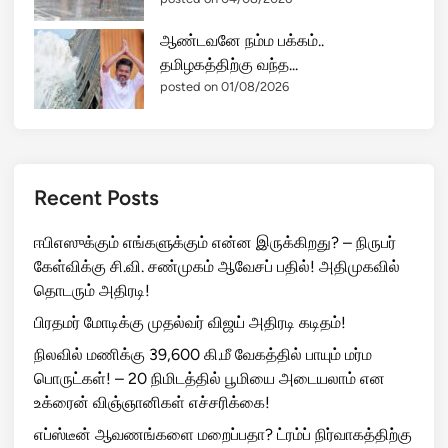
ஆண்டவனே நம்ம பக்கம்..
தமிழகத்திற்கு வந்த...
posted on 01/08/2026
Recent Posts
ஈபிஎஸுக்கும் எங்களுக்கும் என்ன இருக்கிறது? – நிருபர்
கேள்விக்கு சி.வி. சண்முகம் ஆவேசப் பதில்! அதிமுகவில்
தொடரும் அதிரடி!
பிரதமர் மோடிக்கு முதல்வர் விஜய் அதிரடி கடிதம்!
நிலவில் மணிக்கு 39,600 கி.மீ வேகத்தில் பாயும் மர்ம
பொருட்கள்! – 20 நிமிடத்தில் பூமியை அடையலாம் என
உக்ரைன் விஞ்ஞானிகள் எச்சரிக்கை!
எப்ஸ்டீன் ஆவணங்களை மறைப்பதா? ட்ரம்ப் நிர்வாகத்திற்கு