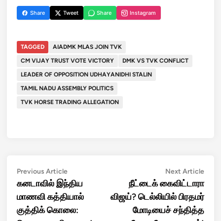
Share
Tweet
Share
Instagram
TAGGED
AIADMK MLAS JOIN TVK
CM VIJAY TRUST VOTE VICTORY
DMK VS TVK CONFLICT
LEADER OF OPPOSITION UDHAYANIDHI STALIN
TAMIL NADU ASSEMBLY POLITICS
TVK HORSE TRADING ALLEGATION
Post
Previous
Next
Previous Article
Next Article
article:
artic
கனடாவில் இந்திய
நீட்டைக் கைவிட்டாரா
navigation
மாணவி கத்தியால்
விஜய்? டெல்லியில் பிரதமர்
குத்திக் கொலை:
மோடியைச் சந்தித்த