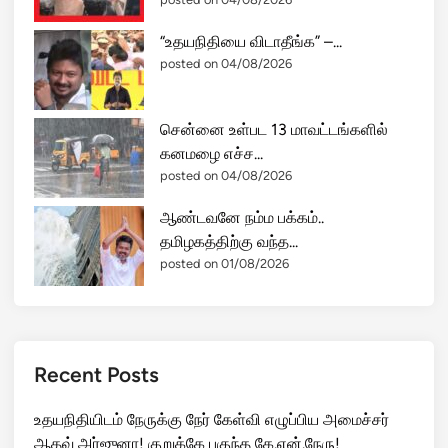
“உதயநிதியை விடாதீங்க” –...
posted on 04/08/2026
சென்னை உள்பட 13 மாவட்டங்களில்
கனமழை எச்ச...
posted on 04/08/2026
ஆண்டவனே நம்ம பக்கம்..
தமிழகத்திற்கு வந்த...
posted on 01/08/2026
Recent Posts
உதயநிதியிடம் நேருக்கு நேர் கேள்வி எழுப்பிய அமைச்சர்
ஆதவ் அர்ஜுனா! குறுக்கே புகுந்த கே.என்.நேரு!