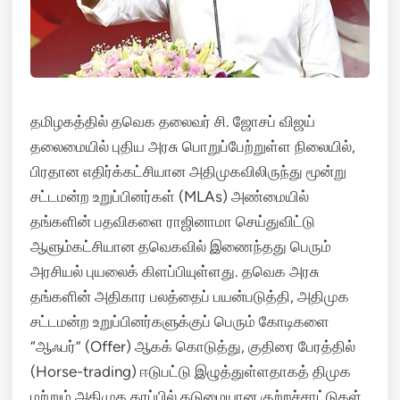
தமிழகத்தில் தவெக தலைவர் சி. ஜோசப் விஜய்
தலைமையில் புதிய அரசு பொறுப்பேற்றுள்ள நிலையில்,
பிரதான எதிர்க்கட்சியான அதிமுகவிலிருந்து மூன்று
சட்டமன்ற உறுப்பினர்கள் (MLAs) அண்மையில்
தங்களின் பதவிகளை ராஜினாமா செய்துவிட்டு
ஆளும்கட்சியான தவெகவில் இணைந்தது பெரும்
அரசியல் புயலைக் கிளப்பியுள்ளது. தவெக அரசு
தங்களின் அதிகார பலத்தைப் பயன்படுத்தி, அதிமுக
சட்டமன்ற உறுப்பினர்களுக்குப் பெரும் கோடிகளை
“ஆஃபர்” (Offer) ஆகக் கொடுத்து, குதிரை பேரத்தில்
(Horse-trading) ஈடுபட்டு இழுத்துள்ளதாகத் திமுக
மற்றும் அதிமுக தரப்பில் கடுமையான குற்றச்சாட்டுகள்