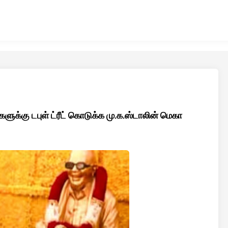
ுக்கு டபுள் ட்ரீட் கொடுக்க மு.க.ஸ்டாலின் மெகா