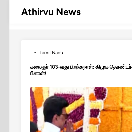
Skip
Athirvu News
to
content
Posted
Tamil Nadu
in
கலைஞர் 103-வது பிறந்தநாள்: திமுக தொண்டர்கள
பிளான்!