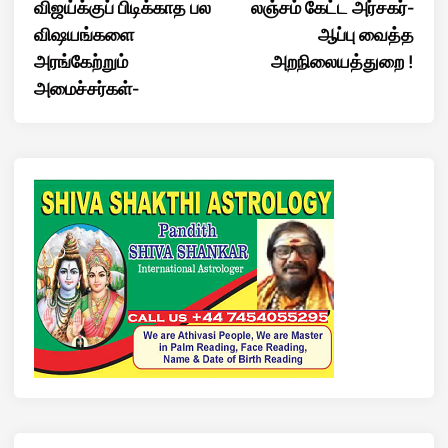
விஜய்க்குப் பிடிக்காத பல
லஞ்சம் கேட்ட அர்சகர்-
விஷயங்களை
ஆப்பு வைத்த
அரங்கேற்றும்
அறநிலையத்துறை !
அமைச்சர்கள்-