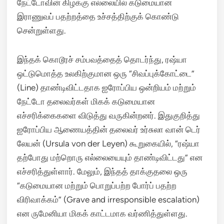
நேட்டோவின் கிழக்கு எல்லையில் கடுமையான
இராணுவப் பதற்றத்தை உச்சத்திற்குக் கொண்டு
சென்றுள்ளது.
இந்தக் கொடூரச் சம்பவத்தைத் தொடர்ந்து, ரஷ்யா
ஒட்டுமொத்த உலகிற்குமான ஒரு “சிவப்புக்கோட்டை”
(Line) தாண்டிவிட்டதாக ஐரோப்பிய ஒன்றியம் மற்றும்
நேட்டோ தலைவர்கள் மிகக் கடுமையான
எச்சரிக்கைகளை விடுத்து வருகின்றனர். இதுகுறித்து
ஐரோப்பிய ஆணையத்தின் தலைவர் உர்சுலா வான் டெர்
லேயன் (Ursula von der Leyen) கூறுகையில், “ரஷ்யா
தற்போது மற்றொரு எல்லையையும் தாண்டிவிட்டது” என
எச்சரித்துள்ளார். மேலும், இந்தத் தாக்குதலை ஒரு
“கடுமையான மற்றும் பொறுப்பற்ற போர்ப் பதற்ற
விரிவாக்கம்” (Grave and irresponsible escalation)
என ருமேனியா மிகக் காட்டமாக வர்ணித்துள்ளது.