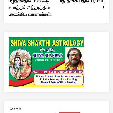
பழுதானதால் 100 அடி
மீது தாக்கியதால் பரபரப்பு
உயரத்தில் அந்தரத்தில்
!
தொங்கிய மாணவர்கள்.
Search