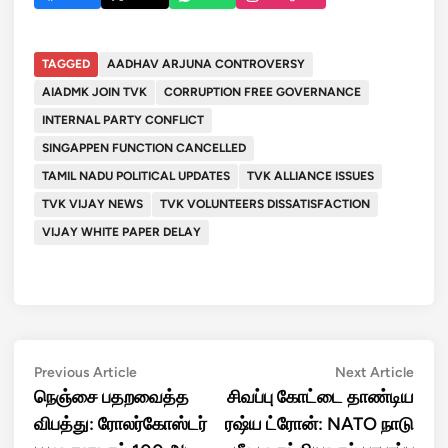
TAGGED
AADHAV ARJUNA CONTROVERSY
AIADMK JOIN TVK
CORRUPTION FREE GOVERNANCE
INTERNAL PARTY CONFLICT
SINGAPPEN FUNCTION CANCELLED
TAMIL NADU POLITICAL UPDATES
TVK ALLIANCE ISSUES
TVK VIJAY NEWS
TVK VOLUNTEERS DISSATISFACTION
VIJAY WHITE PAPER DELAY
Post
Previous
Next
Previous Article
Next Article
article:
artic
நெஞ்சை பதறவைத்த
சிவப்பு கோட்டை தாண்டிய
navigation
விபத்து: ரோலர்கோஸ்டர்
ரஷ்ய ட்ரோன்: NATO நாடு