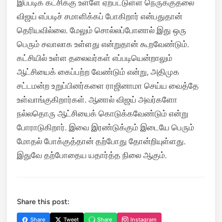
இப்படிக் கட்சிக்கு உள்ளே ஏற்பட்டுள்ள நெருக்குதலை
விஜய் எப்படிச் சமாளிக்கப் போகிறார் என்பதுதான்
தெரியவில்லை. மேலும் சொல்லப்போனால் இது ஒரு
பெரும் சவாலாக உள்ளது என்றுதான் கூறவேண்டும்.
கட்சியில் உள்ள தலைவர்கள் எப்படியென்றாலும்
ஆட்சியைக் கைப்பற்ற வேண்டும் என்று, அதிமுக
சட்டமன்ற உறுப்பினர்களை ராஜினாமா செய்ய வைத்தே
உள்வாங்குகிறார்கள். ஆனால் விஜய் அவர்களோ
நல்லதொரு ஆட்சியைக் கொடுக்கவேண்டும் என்று
போராடுகிறார். இவை இரண்டுக்கும் இடையே பெரும்
மோதல் போக்குத்தான் தற்போது தோன்றியுள்ளது.
இதுவே தற்போதைய யதார்த்த நிலை ஆகும்.
Share this post:
Share
Tweet
Share
Instagram