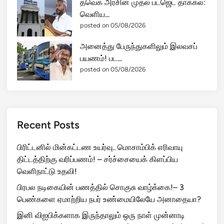
தவெக அரசின் முதல் பட்ஜெட் தாக்கல்:
வெளிய...
posted on 05/08/2026
அனைத்து பேருந்துகளிலும் இலவசப்
பயணம்! பட...
posted on 05/08/2026
Recent Posts
பிரிட்டனில் மின்கட்டண உயர்வு.. மொசாம்பிக் எரிவாயு
திட்டத்திற்கு வரிப்பணம்! – சர்ச்சையைக் கிளப்பிய
வெளிநாட்டு உதவி!
பிரபல நடிகையின் பணத்தில் சொகுசு வாழ்க்கை!– 3
பெண்களை ஏமாற்றிய நபர் உண்மையிலேயே அனாதையா?
இனி விஐபிக்களாக இருந்தாலும் ஒரு நாள் முன்னாடி