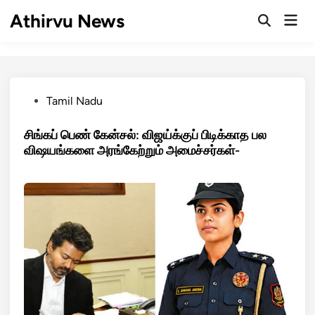
Skip
Athirvu News
Mai
to
Open
Men
Search
content
Posted
Tamil Nadu
in
சிங்கப் பெண் கேன்சல்: விஜய்க்குப் பிடிக்காத பல
விஷயங்களை அரங்கேற்றும் அமைச்சர்கள்-