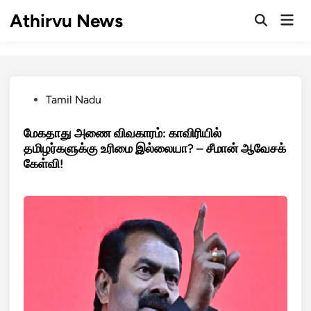
Skip
Athirvu News
Mai
to
Open
Men
Search
content
Posted
Tamil Nadu
in
மேகதாது அணை விவகாரம்: காவிரியில்
தமிழர்களுக்கு உரிமை இல்லையா? – சீமான் ஆவேசக்
கேள்வி!