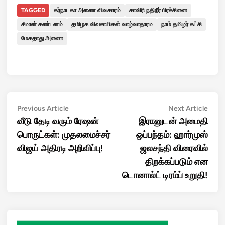
TAGGED
கர்நாடகா அணை விவகாரம்
காவிரி நதிநீர் பிரச்சினை
சீமான் கண்டனம்
தமிழக விவசாயிகள் வாழ்வாதாரம
நாம் தமிழர் கட்சி
மேகதாது அணை
Post
Previous
Next
Previous Article
Next Article
article:
artic
வீடு தேடி வரும் ரேஷன்
இரானுடன் அமைதி
navigation
பொருட்கள்: முதலமைச்சர்
ஒப்பந்தம்: ஹார்முஸ்
விஜய் அதிரடி அறிவிப்பு!
ஜலசந்தி விரைவில்
திறக்கப்படும் என
டொனால்ட் டிரம்ப் உறுதி!