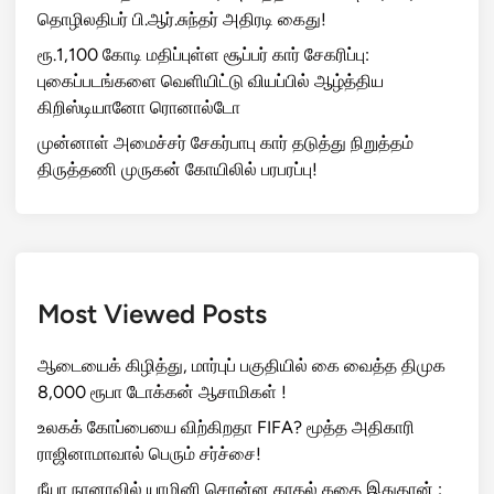
தொழிலதிபர் பி.ஆர்.சுந்தர் அதிரடி கைது!
ரூ.1,100 கோடி மதிப்புள்ள சூப்பர் கார் சேகரிப்பு:
புகைப்படங்களை வெளியிட்டு வியப்பில் ஆழ்த்திய
கிறிஸ்டியானோ ரொனால்டோ
முன்னாள் அமைச்சர் சேகர்பாபு கார் தடுத்து நிறுத்தம்
திருத்தணி முருகன் கோயிலில் பரபரப்பு!
Most Viewed Posts
ஆடையைக் கிழித்து, மார்புப் பகுதியில் கை வைத்த திமுக
8,000 ரூபா டோக்கன் ஆசாமிகள் !
உலகக் கோப்பையை விற்கிறதா FIFA? மூத்த அதிகாரி
ராஜினாமாவால் பெரும் சர்ச்சை!
நீயா நானாவில் யாமினி சொன்ன காதல் கதை இதுதான் :