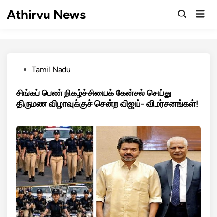
Skip
Athirvu News
Mai
to
Open
Men
Search
content
Posted
Tamil Nadu
in
சிங்கப் பெண் நிகழ்ச்சியைக் கேன்சல் செய்து
திருமண விழாவுக்குச் சென்ற விஜய்- விமர்சனங்கள்!