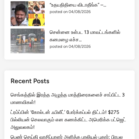
“உதயநிதியை விடாதீங்க” –...
posted on 04/08/2026
சென்னை உள்பட 13 மாவட்டங்களில்
கனமழை எச்ச...
posted on 04/08/2026
Recent Posts
செங்கத்தில் இரத்த அழுத்த மாத்திரைகளைச் சாப்பிட்ட 3
மாணவிகள்!
ட்ரம்ப்பின் ‘கோல்டன் ஃபிலீட்’ போர்க்கப்பல் திட்டம்! $275
பில்லியன் செலவாகும் என கணக்கிட்ட அமெரிக்க பட்ஜெட்
அலுவலகம்!
பெண் செய்தி வாசிப்பாளர் அளித்த பாலியல் புகார்: பிரபல