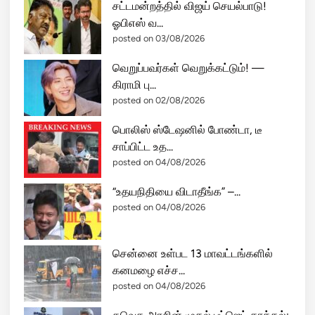
ப
சட்டமன்றத்தில் விஜய் செயல்பாடு!
க்
லி
ஓபிஎஸ் வ...
க
;
posted on 03/08/2026
ம்
உ
!
வெறுப்பவர்கள் வெறுக்கட்டும்! —
க்
கிராமி பு...
ரை
posted on 02/08/2026
னி
ல்
பொலிஸ் ஸ்டேஷனில் போண்டா, டீ
ர
சாப்பிட்ட உத...
ஷ்
posted on 04/08/2026
யா
வி
“உதயநிதியை விடாதீங்க” –...
ன்
posted on 04/08/2026
கோ
ர
சென்னை உள்பட 13 மாவட்டங்களில்
த்
கனமழை எச்ச...
தா
posted on 04/08/2026
ண்
ட