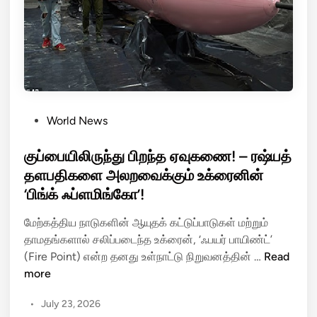
னி
ணை
ய
த
க
யா
ப்
ரி
ப
ப்
ல்
பு
மீ
P
World News
து
o
தா
s
குப்பையிலிருந்து பிறந்த ஏவுகணை! – ரஷ்யத்
க்
t
தளபதிகளை அலறவைக்கும் உக்ரைனின்
கு
e
‘பிங்க் ஃப்ளமிங்கோ’!
த
d
ல்
i
மேற்கத்திய நாடுகளின் ஆயுதக் கட்டுப்பாடுகள் மற்றும்
:
n
தாமதங்களால் சலிப்படைந்த உக்ரைன், ‘ஃபயர் பாயிண்ட்’
உ
கு
(Fire Point) என்ற தனது உள்நாட்டு நிறுவனத்தின் …
Read
க்
ப்
more
ரை
பை
ன்
•
July 23, 2026
யி
–