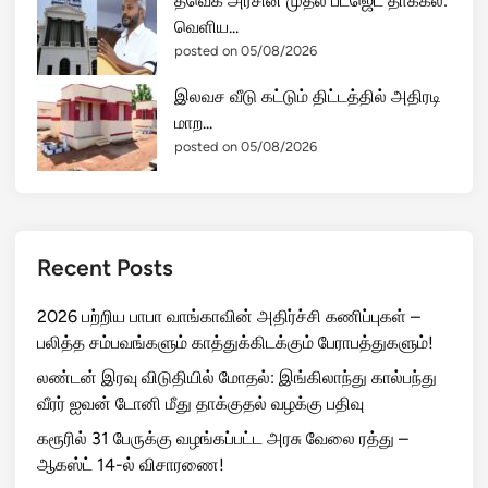
தவெக அரசின் முதல் பட்ஜெட் தாக்கல்:
வ
வெளிய...
ம்
posted on 05/08/2026
!
இலவச வீடு கட்டும் திட்டத்தில் அதிரடி
மாற...
posted on 05/08/2026
Recent Posts
2026 பற்றிய பாபா வாங்காவின் அதிர்ச்சி கணிப்புகள் –
பலித்த சம்பவங்களும் காத்துக்கிடக்கும் பேராபத்துகளும்!
லண்டன் இரவு விடுதியில் மோதல்: இங்கிலாந்து கால்பந்து
வீரர் ஐவன் டோனி மீது தாக்குதல் வழக்கு பதிவு
கரூரில் 31 பேருக்கு வழங்கப்பட்ட அரசு வேலை ரத்து –
ஆகஸ்ட் 14-ல் விசாரணை!