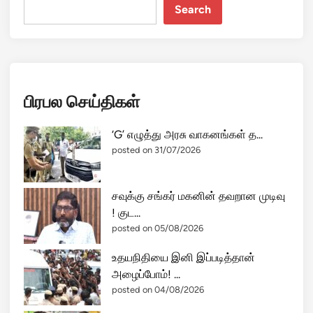
ஜி
Search
;
ஸ்
1
டி
2
க்
வ
ஸ்
ய
தா
பிரபல செய்திகள்
து
ன்
சி
பி
று
‘G’ எழுத்து அரசு வாகனங்கள் த...
ர
வ
posted on 31/07/2026
ச்
ன்
ச
உ
னை
சவுக்கு சங்கர் மகனின் தவறான முடிவு
ட்
”
! குட...
ப
எ
posted on 05/08/2026
ட
ன
1
கி
உதயநிதியை இனி இப்படித்தான்
5
வ்
அழைப்போம்! ...
பே
வி
posted on 04/08/2026
ர்
ள