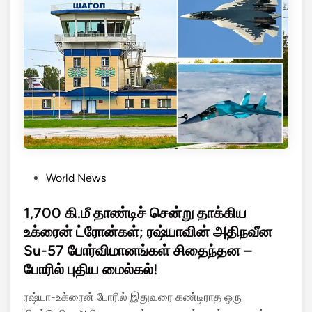
யா
ல்
கி
அ
ய
ணு
ச
க்
ம்
க
ப
தி
வ
ர்
ம்
வீ
!
ச்
சு
P
World News
!
o
உ
s
1,700 கி.மீ தாண்டிச் சென்று தாக்கிய
க்
t
உக்ரைன் ட்ரோன்கள்; ரஷ்யாவின் அதிநவீன
ரை
e
Su-57 போர்விமானங்கள் சிதைந்தன –
னி
d
ல்
போரில் புதிய மைல்கல்!
i
சி
n
ரஷ்யா-உக்ரைன் போரில் இதுவரை கண்டிராத ஒரு
க்