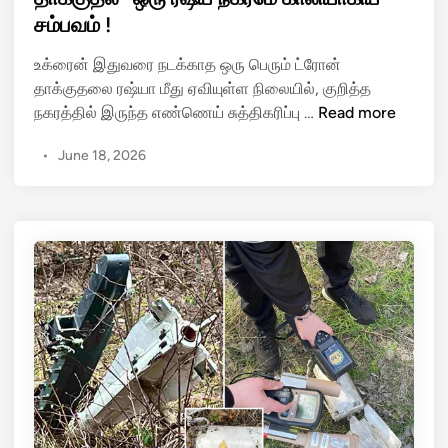
த
e
ம்
சம்பவம் !
து
d
!
-
i
உக்ரைன் இதுவரை நடக்காத ஒரு பெரும் ட்ரோன்
உ
n
தாக்குதலை ரஷ்யா மீது ஏவியுள்ள நிலையில், குறித்த
க்
ச
நகரத்தில் இருந்த எண்ணெய் சுத்திகரிப்பு …
Read more
ரை
ற்
ன்
•
June 18, 2026
று
தா
மு
க்
ன்
கு
வ
த
ர
லி
லா
ன்
று
அ
கா
கோ
ணா
ர
த
ம்
உ
இ
க்
து
ரை