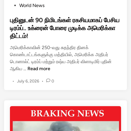
த்
டி
P
World News
தி
வு
o
ய
:
s
புதினுடன் 90 நிமிடங்கள் ரகசியமாகப் பேசிய
ட்
க
t
டிரம்ப்.. உக்ரைன் போரை முடிக்க அமெரிக்கா
ரோ
சி
e
திட்டம்!
ன்
ந்
d
தா
த
i
அமெரிக்காவின் 250-வது சுதந்திர தினக்
க்
து
n
கொண்டாட்டங்களுக்கு மத்தியில், அமெரிக்க அதிபர்
கு
ர
டொனால்ட் டிரம்ப் மற்றும் ரஷ்ய அதிபர் விளாடிமிர் புதின்
த
க
பு
ஆகிய …
Read more
ல்
சி
தி
!
ய
•
July 6, 2026
•
0
னு
கொ
தி
ட
ழு
ட்
ன்
ந்
ட
9
து
ம்
0
வி
!
நி
ட்
மி
டு