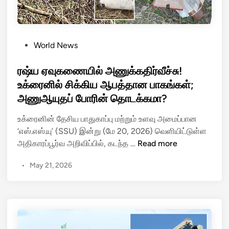
!
ன்
தா
க்
P
World News
கு
o
த
s
ரஷ்ய ஏவுகணையில் அணுக்கதிர்வீச்சு!
ல்
t
உக்ரைனில் சிக்கிய ஆபத்தான பாகங்கள்;
-
e
அணுஆயுதப் போரின் தொடக்கமா?
ஒ
d
ரு
i
உக்ரைனின் தேசிய பாதுகாப்பு மற்றும் உளவு அமைப்பான
ர
n
‘எஸ்.எஸ்.யு’ (SSU) இன்று (மே 20, 2026) வெளியிட்டுள்ள
ஷ்
ர
அதிகாரப்பூர்வ அறிவிப்பில், கடந்த …
Read more
ய
ஷ்
ந
•
May 21, 2026
ய
க
ஏ
ர
வு
மே
க
கா
ணை
லி
யி