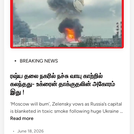
ட
எ
ங்
ரி
க
யு
ள்
ம்
ர
எ
க
ண்
சி
ணெ
ய
ய்
மா
கி
P
BREAKING NEWS
க
ட
o
ப்
ங்
s
ரஷ்ய தலை நகரில் நச்சு வாயு காற்றில்
பே
கு
t
கலந்தது- உக்ரைன் தாக்குதலின் அகோரம்
சி
க
e
இது !
ய
ள்
d
டி
,
i
‘Moscow will burn’, Zelensky vows as Russia’s capital
ர
ந
n
is blanketed in toxic smoke following huge Ukraine …
ம்
டு
ர
Read more
ப்
க்
ஷ்
.
•
June 18, 2026
க
ய