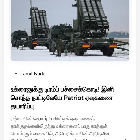
ன்
;
மீ
து
உ
க்
ரை
ன்
அ
தி
P
Tamil Nadu
ர
o
டி
s
உக்ரைனுக்கு டிரம்ப் பச்சைக்கொடி! இனி
!
t
சொந்த நாட்டிலேயே Patriot ஏவுகணை
பு
e
தயாரிப்பு
டி
d
னு
i
ரஷ்யாவின் தொடர் பேலிஸ்டிக் ஏவுகணைத்
க்
n
தாக்குதல்களிலிருந்து உக்ரைனைப் பாதுகாத்துக்
கு
கொள்ளும் வகையில், அமெரிக்காவின் அதிநவீன
பொ