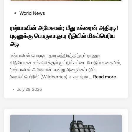
P
World News
o
s
ரஷ்யாவின் அமேசான்; மீது உக்ரைன் அதிரடி!
t
புடினுக்கு பொருளாதார ரீதியில் மிகப்பெரிய
e
அடி
d
i
ரஷ்யாவின் பொருளாதார எந்திரத்திற்கும் ராணுவ
n
விநியோகச் சங்கிலிக்கும் முட்டுக்கட்டை போடும் வகையில்,
‘ரஷ்யாவின் அமேசான்’ என்று அழைக்கப்படும்
ர
‘வைல்ட்பெர்ரீஸ்’ (Wildberries) ஈ-காமர்ஸ் …
Read more
ஷ்
•
July 29, 2026
யா
வி
ன்
அ
மே
சா