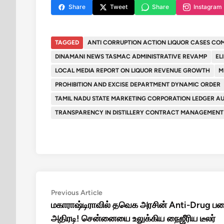
Share
Tweet
Share
Instagram
TAGGED
ANTI CORRUPTION ACTION LIQUOR CASES CO
DINAMANI NEWS TASMAC ADMINISTRATIVE REVAMP
EL
LOCAL MEDIA REPORT ON LIQUOR REVENUE GROWTH
M
PROHIBITION AND EXCISE DEPARTMENT DYNAMIC ORDER
TAMIL NADU STATE MARKETING CORPORATION LEDGER AU
TRANSPARENCY IN DISTILLERY CONTRACT MANAGEMENT
Post
Previous
Previous Article
article:
மகாராஷ்டிராவில் தவெக அரசின் Anti-Drug ப
navigation
அதிரடி! சென்னையை உலுக்கிய நைஜீரிய டீலர்