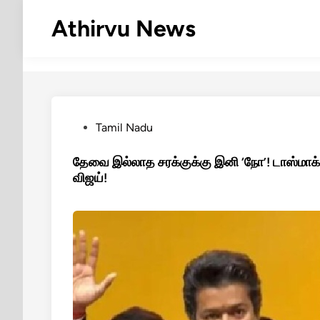
Skip
Athirvu News
to
content
Posted
Tamil Nadu
in
தேவை இல்லாத சரக்குக்கு இனி ‘நோ’! டாஸ்மாக
விஜய்!