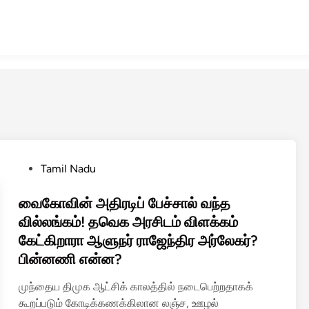
P
Tamil Nadu
o
s
வைகோவின் அதிரடிப் பேச்சால் வந்த
t
வில்லங்கம்! தவெக அரசிடம் விளக்கம்
e
கேட்கிறாரா ஆளுநர் ராஜேந்திர அர்லேகர்?
d
பின்னணி என்ன?
i
n
முந்தைய திமுக ஆட்சிக் காலத்தில் நடைபெற்றதாகக்
கூறப்படும் கோடிக்கணக்கிலான லஞ்ச, ஊழல்