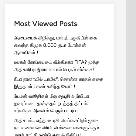
Most Viewed Posts
ஆடையைக் கிழித்து, மார்புப் பகுதியில் கை
வைத்த திமுக 8,000 ரூபா டோக்கன்
ஆசாமிகள் !
உலகக் கோப்பையை விற்கிறதா FIFA? மூத்த
அதிகாரி ராஜினாமாவால் பெரும் சர்ச்சை!
நீயா நானாவில் யாமினி சொன்ன காதல் கதை
இதுதான் : கண் கசிந்த கோபி !
யேமன் ஹூதிகள் மீது சவூதி அரேபியா
தரைப்படை தாக்குதல் நடத்தத் திட்டம்:
சர்வதேச அளவில் பெரும் பரபரப்பு!
அதிசயம்… எந்த பைரசி வெப்சைட்டும் ஜன-
நாயகனை வெளியிடவில்லை- எங்களுக்கும்
மனச் சாட்சி உண்டு என அறிவிப்பு !