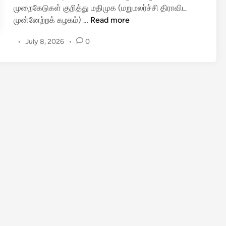
முறைகேடுகள் குறித்து மதிமுக (மறுமலர்ச்சி திராவிட
வை
முன்னேற்றக் கழகம்) …
Read more
கோ
•
July 8, 2026
•
0
வி
ன்
அ
தி
ர
டி
ப்
பே
ச்
சா
ல்
வ
ந்
த
வி
ல்