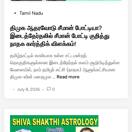
P
Tamil Nadu
o
s
திமுக ஆதரவோடு சீமான் போட்டியா?
t
இடைத்தேர்தலில் சீமான் போட்டி குறித்து
e
நாதக கார்த்திக் விளக்கம்!
d
i
தமிழ்நாட்டில் காலியாக உள்ள சட்டமன்றத்
n
தொகுதிகளுக்கான இடைத்தேர்தல் களம் சூடுபிடித்துள்ள
வேளையில், நாம் தமிழர் கட்சி (நாதக) ஆளுங்கட்சியான
தி
திமுக-வின் மறைமுக …
Read more
மு
•
July 8, 2026
•
0
க
ஆ
த
ர
வோ
டு