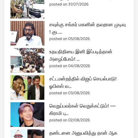
போ
posted on 31/07/2026
ட்
டி
சவுக்கு சங்கர் மகனின் தவறான முடிவு
கு
! குட...
றி
posted on 05/08/2026
த்
து
உதயநிதியை இனி இப்படித்தான்
நா
அழைப்போம்! ...
த
posted on 04/08/2026
க
கா
சட்டமன்றத்தில் விஜய் செயல்பாடு!
ர்
ஓபிஎஸ் வ...
த்
posted on 03/08/2026
தி
வெறுப்பவர்கள் வெறுக்கட்டும்! —
க்
கிராமி பு...
வி
posted on 02/08/2026
ள
க்
தண்டனை அனுபவித்து தான் ஆக
க