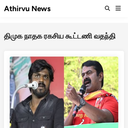
Skip
Athirvu News
Mai
to
Open
Men
Search
content
திமுக நாதக ரகசிய கூட்டணி வதந்தி