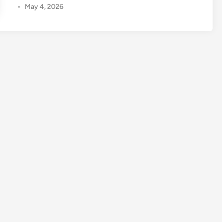
•
May 4, 2026
ரு
வி
ர
ல்
பு
ர
ட்
சி
’
செ
ய்
த
ம
க்
க
ள்
–
ஸ்