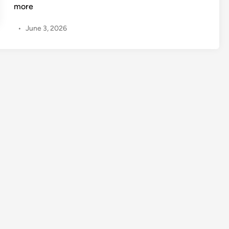
ர்
more
இ
•
June 3, 2026
ந்
த
ம
கே
ஷ்
கு
மா
ர்
அ
க
ர்
வா
ல்
?
:
பு
தி