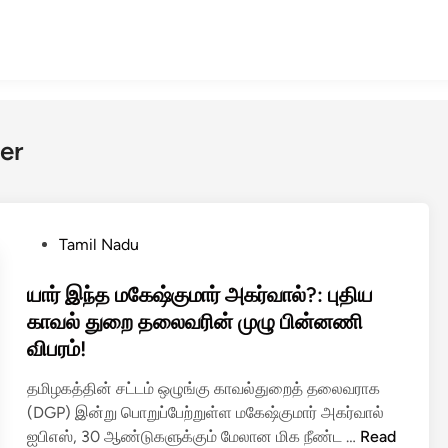
er
P
Tamil Nadu
o
s
யார் இந்த மகேஷ்குமார் அகர்வால்?: புதிய
t
காவல் துறை தலைவரின் முழு பின்னணி
e
விபரம்!
d
i
தமிழகத்தின் சட்டம் ஒழுங்கு காவல்துறைத் தலைவராக
n
(DGP) இன்று பொறுப்பேற்றுள்ள மகேஷ்குமார் அகர்வால்
யா
ஐபிஎஸ், 30 ஆண்டுகளுக்கும் மேலான மிக நீண்ட …
Read