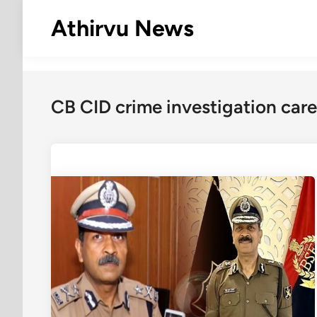
Skip
Athirvu News
to
content
CB CID crime investigation care