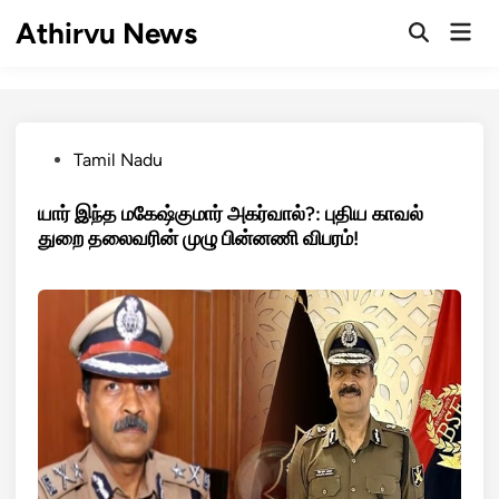
Skip
Athirvu News
Mai
to
Open
Men
Search
content
Posted
Tamil Nadu
in
யார் இந்த மகேஷ்குமார் அகர்வால்?: புதிய காவல்
துறை தலைவரின் முழு பின்னணி விபரம்!