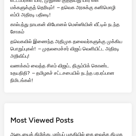
எட்டப்பர்கள் யார், முதுகில் குத்தியது யார் என
மக்களுக்குத் தெரியும்! – தவெக அரசுக்கு கனிமொழி
எம்பி அதிரடி பதிலடி!
கால்பந்து நாயகன் லியோனல் மெஸ்ஸியின் வீட்டில் நடந்த
சோகம்
தவெகவில் இணைந்த அதிமுக தலைவர்களுக்கு முக்கிய
பொறுப்புகள்! – முதலமைச்சர் விஜய் வெளியிட்ட அதிரடி
அறிவிப்பு!
வணக்கம் வைத்த சிஎம் விஜய்.. திரும்பிக் கொண்ட
உதயநிதி? – தமிழகச் சட்டசபையில் நடந்த பரபரப்பான
நிமிடங்கள்!
Most Viewed Posts
ஆடையைக் கிழித்து, மார்புப் பகுதியில் கை வைத்த திமுக