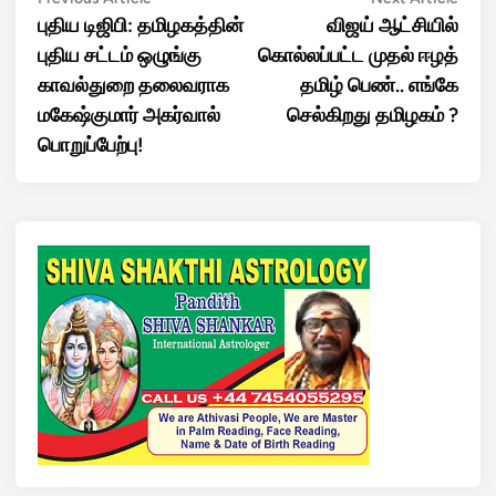
Post
article:
artic
புதிய டிஜிபி: தமிழகத்தின்
விஜய் ஆட்சியில்
navigation
புதிய சட்டம் ஒழுங்கு
கொல்லப்பட்ட முதல் ஈழத்
காவல்துறை தலைவராக
தமிழ் பெண்.. எங்கே
மகேஷ்குமார் அகர்வால்
செல்கிறது தமிழகம் ?
பொறுப்பேற்பு!