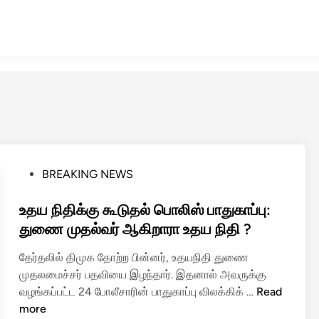
P
BREAKING NEWS
o
s
உதய நிதிக்கு கூடுதல் பொலிஸ் பாதுகாப்பு:
t
துணை முதல்வர் ஆகிறாரா உதய நிதி ?
e
தேர்தலில் திமுக தோற்ற பின்னர், உதயநிதி துணை
d
முதலமைச்சர் பதவியை இழந்தார். இதனால் அவருக்கு
i
உ
வழங்கப்பட்ட 24 போலீசாரின் பாதுகாப்பு விலக்கிக் …
Read
n
த
more