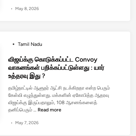
ய
•
May 8, 2026
நி
தி
க்
கு
கூ
P
Tamil Nadu
டு
o
த
s
விஜய்க்கு கொடுக்கப்பட்ட Convoy
ல்
t
வாகனங்கள் பறிக்கப்பட்டுள்ளது : யார்
பொ
e
உத்தரவு இது ?
லி
d
ஸ்
i
தமிழ்நாட்டில் ஆளுநர் ஆட்சி நடக்கிறதா என்ற பெரும்
பா
n
கேள்வி எழுந்துள்ளது. மக்களின் ஏகோபித்த ஆதரவு
து
விஜய்க்கு இருப்பதாலும், 108 ஆசனங்களைத்
கா
வி
தனிப்பெரும் …
Read more
ப்
ஜ
பு
•
May 7, 2026
ய்
:
க்
து