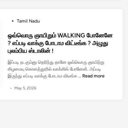
கு
ணை
கொ
மு
டு
த
P
Tamil Nadu
க்
ல்
o
க
வ
s
ஒவ்வொரு ஞாயிறும் WALKING போனேனே
ப்
ர்
t
? எப்படி வாக்கு போடாம விட்டீங்க ? அழுது
ப
ஆ
e
புலம்பிய ஸ்டாலின் !
ட்
கி
d
ட
றா
i
இப்படி நடகும்னு தெரிந்து தானே ஒவ்வொரு ஞாயிற்று
C
ரா
n
கிழமையு கொளத்தூரில் வாக்கிங் போனேன். அப்படி
o
உ
ஒ
இருந்து எப்படி வாக்கு போடாம விடீங்க …
Read more
n
த
வ்
v
ய
•
May 5, 2026
வொ
o
நி
ரு
y
தி
ஞா
வா
?
யி
க
று
ன
ம்
ங்