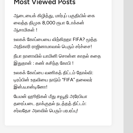
Most Viewed Posts
ஆடையைக் கிழித்து, மார்புப் பகுதியில் கை
வைத்த திமுக 8,000 ரூபா டோக்கன்
ஆசாமிகள் !
உலகக் கோப்பையை விற்கிறதா FIFA? மூத்த
அதிகாரி ராஜினாமாவால் பெரும் சர்ச்சை!
நீயா நானாவில் யாமினி சொன்ன காதல் கதை
இதுதான் : கண் கசிந்த கோபி !
உலகக் கோப்பை வணிகத் திட்டம் தோல்வி:
டிரம்பின் உதவியை நாடும் “FIFA” தலைவர்
இன்ஃபான்டினோ!
யேமன் ஹூதிகள் மீது சவூதி அரேபியா
தரைப்படை தாக்குதல் நடத்தத் திட்டம்:
சர்வதேச அளவில் பெரும் பரபரப்பு!