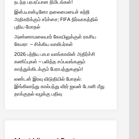
நடந்த பரபரப்பான நிமிடங்கள்!
இன்ஃபான்டினோ தலைமையைச் சுற்றி
அதிகரிக்கும் சர்ச்சை; FIFA நிர்வாகத்தில்
புதிய மோதல்
அண்ணாமலையார் கோயிலுக்குள் ரகசிய
கேமரா – சிக்கிய வாலிபர்கள்
2026 பற்றிய பாபா வாங்காவின் அதிர்ச்சி
கணிப்புகள் – பலித்த சம்பவங்களும்
காத்துக்கிடக்கும் பேராபத்துகளும்!
லண்டன் இரவு விடுதியில் மோதல்:
இங்கிலாந்து கால்பந்து வீரர் ஐவன் டோனி மீது
தாக்குதல் வழக்கு பதிவு