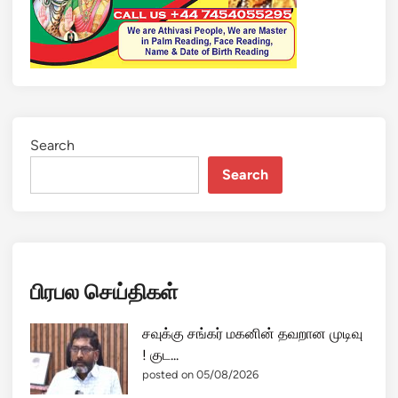
பி
ள்
ளை
க
ள்
தா
ன்
Search
கா
Search
ர
ண
ம்
-
“
பிரபல செய்திகள்
அ
ண்
டா
சவுக்கு சங்கர் மகனின் தவறான முடிவு
”
! குட...
செ
posted on 05/08/2026
ந்