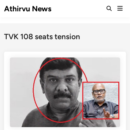
Skip
Athirvu News
Mai
to
Open
Men
Search
content
TVK 108 seats tension