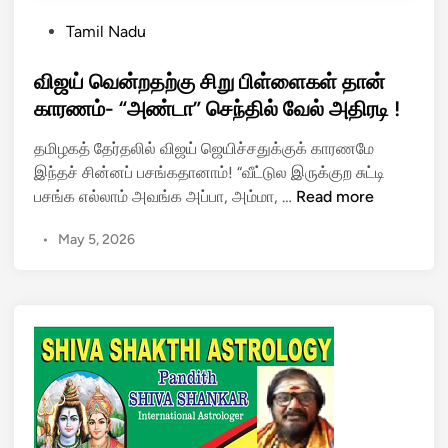
P
Tamil Nadu
o
s
விஜய் வென்றதற்கு சிறு பிள்ளைகள் தான்
t
காரணம்- “அண்டா” செந்தில் வேல் அதிரடி !
e
தமிழகத் தேர்தலில் விஜய் ஜெயிச்சதுக்குக் காரணமே
d
இந்தச் சின்னப் பசங்கதானாம்! “வீட்டுல இருக்குற சுட்டி
i
வி
பசங்க எல்லாம் அவங்க அப்பா, அம்மா, …
Read more
n
ஜ
•
May 5, 2026
ய்
வெ
ன்
ற
த
ற்
கு
சி
று