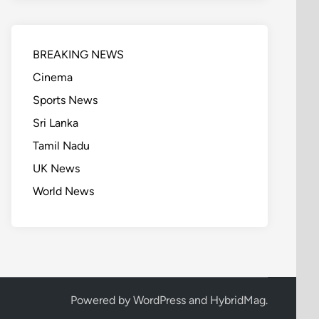
BREAKING NEWS
Cinema
Sports News
Sri Lanka
Tamil Nadu
UK News
World News
Powered by
WordPress
and
HybridMag
.