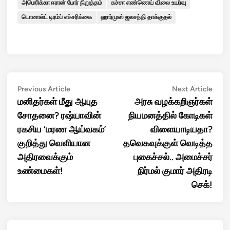
அமெரிக்கா ஈரான் போர் நிறுத்தம்
கச்சா எண்ணெய் விலை உயர்வு
டொனால்ட் டிரம்ப் எச்சரிக்கை
ஹார்முஸ் ஜலசந்தி தாக்குதல்
Post
Previous
Next
Previous Article
Next Article
article:
artic
மனிதர்கள் மீது ஆயுத
அரசு வழக்கறிஞர்கள்
navigation
சோதனை? ரஷ்யாவின்
நியமனத்தில் கோடிகள்
ரகசிய ‘மரண ஆய்வகம்’
விளையாடியதா?
குறித்து வெளியான
தவெகவுக்குள் வெடித்த
அதிரவைக்கும்
புகைச்சல்.. அமைச்சர்
உண்மைகள்!
நிர்மல் குமார் அதிரடி
செக்!