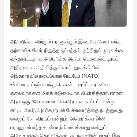
அமெரிக்காவிற்கும் ஈரானுக்கும் இடையே நிலவி வந்த
தற்காலிக போர் நிறுத்த ஒப்பந்தம் முற்றிலும் முடிவுக்கு
வந்துவிட்டதாக அமெரிக்க அதிபர் டொனால்ட் டிரம்ப்
அதிரடியாக அறிவித்துள்ளார்.
துருக்கியின்
அங்காராவில் நடைபெற்ற நேட்டோ (NATO)
உச்சிமாநாட்டில் கலந்துகொண்ட டிரம்ப், ஈரானிய
தலைவர்களை மிகக் கடுமையாக விமர்சித்தார்.
ஈரான்
அரசு ஒரு “மோசமான, கொடூரமான கூட்டம்” என்று
சாடிய அவர், அவர்களுடன் பேச்சுவார்த்தை நடத்துவது
வெறும் நேர விரயம் என்றும், அமெரிக்கா இனி
ஈரானுடன் எந்த உடன்பாடும் வைக்காது என்றும்
ஆவேசமாகத் தெரிவித்தார்.
கடந்த ஜூன் மாதம் இரு