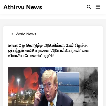
Skip
Athirvu News
Mai
to
Open
Men
Search
content
Posted
World News
in
மரண அடி கொடுத்த அமெரிக்கா; போர் நிறுத்த
ஒப்பந்தம் காலி! ஈரானை “அயோக்கியர்கள்” என
விளாசிய டொனால்ட் டிரம்ப்!