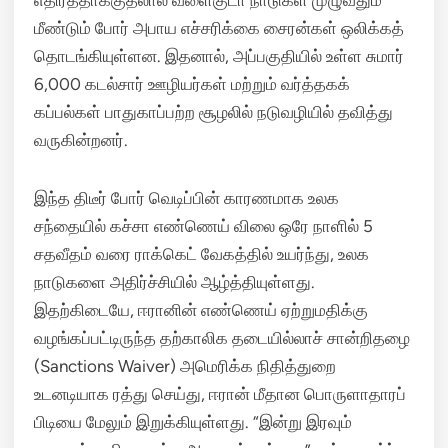
எதிர்த்தாக்குதலால் வளைகுடா நாடுகள் முழுவதும்
மீண்டும் போர் அபாய எச்சரிக்கை சைரன்கள் ஒலிக்கத்
தொடங்கியுள்ளன.
இதனால், அப்பகுதியில் உள்ள சுமார்
6,000 கடல்சார் ஊழியர்கள் மற்றும் வர்த்தகக்
கப்பல்கள் பாதுகாப்பற்ற சூழலில் நடுவழியில் தவித்து
வருகின்றனர்.
இந்த திடீர் போர் வெடிப்பின் காரணமாக உலக
சந்தையில் கச்சா எண்ணெய் விலை ஒரே நாளில் 5
சதவீதம் வரை ராக்கெட் வேகத்தில் உயர்ந்து, உலக
நாடுகளை அதிர்ச்சியில் ஆழ்த்தியுள்ளது.
இதற்கிடையே, ஈரானின் எண்ணெய் ஏற்றுமதிக்கு
வழங்கப்பட்டிருந்த தற்காலிக தடையில்லாச் சான்றிதழை
(Sanctions Waiver) அமெரிக்க நிதித்துறை
உடனடியாக ரத்து செய்து, ஈரான் மீதான பொருளாதாரப்
பிடியை மேலும் இறுக்கியுள்ளது.
“இன்று இரவும்