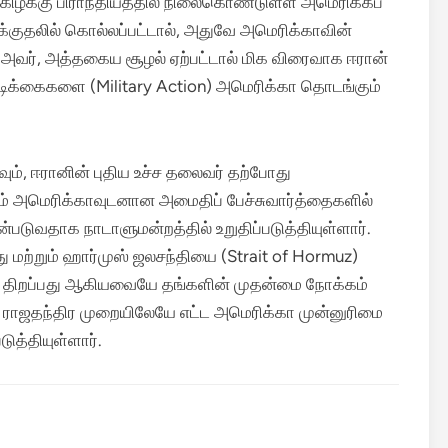
ய கிழக்கு பிராந்தியத்தில் நிலைகொண்டுள்ள அமெரிக்கப்
ாக்குதலில் கொல்லப்பட்டால், அதுவே அமெரிக்காவின்
ிய அவர், அத்தகைய சூழல் ஏற்பட்டால் மிக விரைவாக ஈரான்
வடிக்கைகளை (Military Action) அமெரிக்கா தொடங்கும்
ம், ஈரானின் புதிய உச்ச தலைவர் தற்போது
ும் அமெரிக்காவுடனான அமைதிப் பேச்சுவார்த்தைகளில்
படுவதாக நாடாளுமன்றத்தில் உறுதிப்படுத்தியுள்ளார்.
ற்றும் ஹார்முஸ் ஜலசந்தியை (Strait of Hormuz)
த் திறப்பது ஆகியவையே தங்களின் முதன்மை நோக்கம்
றி ராஜதந்திர முறையிலேயே எட்ட அமெரிக்கா முன்னுரிமை
த்தியுள்ளார்.