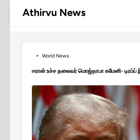
Skip
Athirvu News
to
content
Posted
World News
in
ஈரான் உச்ச தலைவர் மொஜ்தாபா கமேனி- டிரம்ப் இட