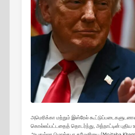
அமெரிக்கா மற்றும் இஸ்ரேல் கூட்டுப்படைகளுடன
கொல்லப்பட்டதைத் தொடர்ந்து, அந்நாட்டின் புதி
அயதுல்லா மொஜ்தபா கமேனியை (Mojtaba Khamenei