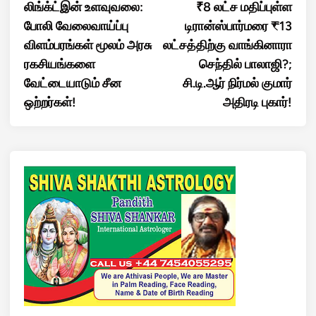
article:
artic
லிங்க்ட்இன் உளவுவலை:
₹8 லட்ச மதிப்புள்ள
navigation
போலி வேலைவாய்ப்பு
டிரான்ஸ்பார்மரை ₹13
விளம்பரங்கள் மூலம் அரசு
லட்சத்திற்கு வாங்கினாரா
ரகசியங்களை
செந்தில் பாலாஜி?;
வேட்டையாடும் சீன
சி.டி.ஆர் நிர்மல் குமார்
ஒற்றர்கள்!
அதிரடி புகார்!