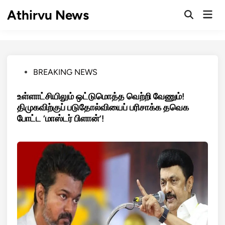
Skip
Athirvu News
Mai
to
Open
Men
Search
content
Posted
BREAKING NEWS
in
உள்ளாட்சியிலும் ஒட்டுமொத்த வெற்றி வேணும்!
திமுகவிற்குப் படுதோல்வியைப் பரிசாக்க தவெக
போட்ட ‘மாஸ்டர் பிளான்’!