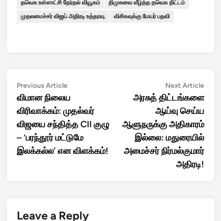
தவெக உள்ளாட்சி தேர்தல் வியூகம்
திமுகவை வீழ்த்த தவெக திட்டம்
முதலமைச்சர் விஜய் அதிரடி உத்தரவு.
விசிகவுக்கு மேயர் பதவி
Post
Previous
Next
Previous Article
Next Article
article:
artic
விமான நிலைய
அரசுத் திட்டங்களை
navigation
விரிவாக்கம்: முதல்வர்
ஆய்வு செய்ய
விஜயை சந்தித்த CII குழு
ஆளுநருக்கு அதிகாரம்
– ‘பரந்தூர் மட்டுமே
இல்லை: மதுரையில்
இலக்கல்ல’ என விளக்கம்!
அமைச்சர் நிர்மல்குமார்
அதிரடி!
Leave a Reply