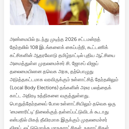
அண்மையில் நடந்து முடிந்த 2026 சட்டமன்றத்
தேர்தலில் 108 இடங்களைக் கைப்பற்றி, கூட்டணிக்
கட்சிகளின் ஆதரவோடு தமிழ்நாட்டில் புதிய ஆட்சியை
அமைத்துள்ள முதலமைச்சர் சி.
ஜோசப் விஜய்
தலைமையிலான தவெக அரசு, தற்பொழுது
அடுத்தகட்டமாக வரவிருக்கும் உள்ளாட்சித் தேர்தலிலும்
(Local Body Elections) தங்களின் அசுர பலத்தைக்
காட்ட அதிரடி உத்திகளை வகுத்துள்ளது.
பொதுத்தேர்தலைப் போல உள்ளாட்சியிலும் தவெக ஒரு
‘மைனாரிட்டி’ நிலைக்குத் தள்ளப்பட்டுவிடக் கூடாது
என்பதில் மிகத் தீவிரமாக இருக்கும் முதலமைச்சர்
விஜய், ஒட்டுமொத்த மாநகராட்சிகள், நகராட்சிகள்