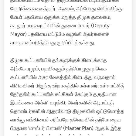
தலைமையிடம் தொல். திருமாவளவன் பிடிவாதமாகக்
கோரிக்கை வைத்தார். ஆனால், அப்போது விசிகவிற்கு
மேயர் பதவியை ஒதுக்க மறுத்த திமுக தலைமை,
கடலூர் மாநகராட்சியின் துணை மேயர் (Deputy
Mayor) பதவியை மட்டுமே வழங்கி அவர்களைச்
சமாதானப்படுத்தியது குறிப்பிடத்தக்கது.
திமுக கூட்டணியில் தங்களுக்குக் கிடைக்காத
அங்கீகாரமும், பதவிகளும் தற்பொழுது தவெக
கூட்டணியில் அசுர வேகத்தில் கிடைத்து வருவதால்
விசிகவினர் மிகுந்த உற்சாகத்தில் உள்ளனர். உள்ளாட்சித்
தேர்தலில் கூட்டணிக் கட்சிகள் கேட்கும் தகுதியான
இடங்களை அள்ளி வழங்கி, அவர்களின் அடிமட்டத்
தொண்டர்களின் ஆதரவோடு திமுகவின் ஒட்டுமொத்த
வாக்கு வங்கியைச் சரிப்பதே தவெகவின் தற்போதைய
பிரதான ‘மாஸ்டர் பிளான்’ (Master Plan) ஆகும். இந்த