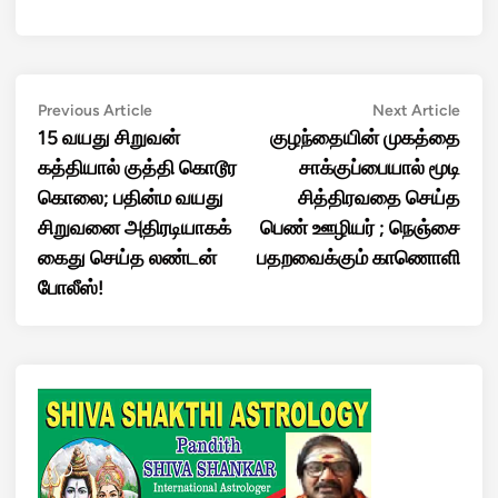
Post
Previous
Next
Previous Article
Next Article
article:
artic
15 வயது சிறுவன்
குழந்தையின் முகத்தை
navigation
கத்தியால் குத்தி கொடூர
சாக்குப்பையால் மூடி
கொலை; பதின்ம வயது
சித்திரவதை செய்த
சிறுவனை அதிரடியாகக்
பெண் ஊழியர் ; நெஞ்சை
கைது செய்த லண்டன்
பதறவைக்கும் காணொளி
போலீஸ்!