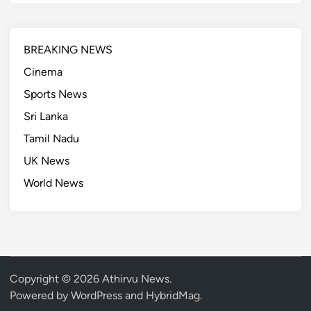
BREAKING NEWS
Cinema
Sports News
Sri Lanka
Tamil Nadu
UK News
World News
Copyright © 2026
Athirvu News
.
Powered by
WordPress
and
HybridMag
.