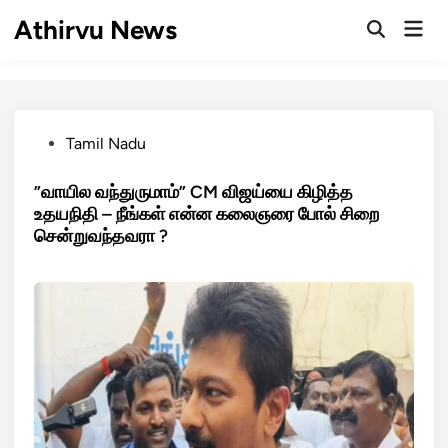
Skip
Athirvu News
Mai
to
Open
Men
Search
content
Posted
Tamil Nadu
in
”வாயில வந்துருமாம்” CM விஜய்யை கிழித்த
உதயநிதி – நீங்கள் என்ன கலைஞரை போல் சிறை
சென்றுவந்தவரா ?