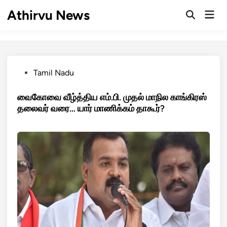
Skip
Athirvu News
Mai
to
Open
Men
Search
content
Posted
Tamil Nadu
in
வைகோவை வீழ்த்திய எம்.பி. முதல் மாநில காங்கிரஸ்
தலைவர் வரை… யார் மாணிக்கம் தாகூர்?