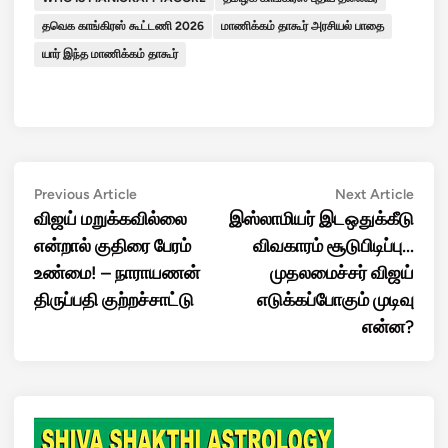
தவெக காங்கிரஸ் கூட்டணி 2026
மாணிக்கம் தாகூர் அரசியல் பாதை
யார் இந்த மாணிக்கம் தாகூர்
Post
Previous
Next
Previous Article
Next Article
article:
artic
விஜய் மறுக்கவில்லை
இஸ்லாமியர் இடஒதுக்கீடு
navigation
என்றால் குதிரை பேரம்
விவகாரம் சூடுபிடிப்பு…
உண்மை! – நாராயணன்
முதலமைச்சர் விஜய்
திருப்பதி குற்றச்சாட்டு
எடுக்கப்போகும் முடிவு
என்ன?