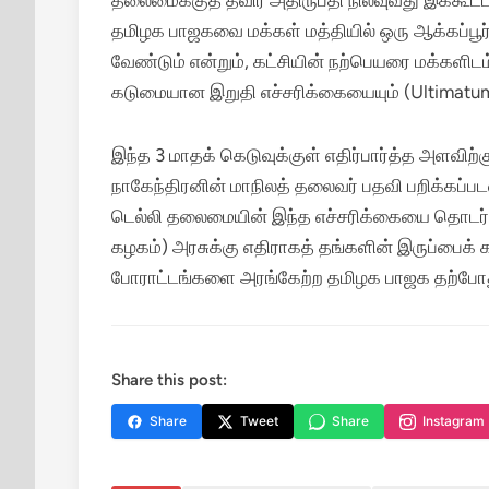
தலைமைக்குத் தீவிர அதிருப்தி நிலவுவது இக்கூட்ட
தமிழக பாஜகவை மக்கள் மத்தியில் ஒரு ஆக்கப்பூர்
வேண்டும் என்றும், கட்சியின் நற்பெயரை மக்களிடம
கடுமையான இறுதி எச்சரிக்கையையும் (Ultimatum
இந்த 3 மாதக் கெடுவுக்குள் எதிர்பார்த்த அளவிற்
நாகேந்திரனின் மாநிலத் தலைவர் பதவி பறிக்கப்பட
டெல்லி தலைமையின் இந்த எச்சரிக்கையை தொடர்ந்
கழகம்) அரசுக்கு எதிராகத் தங்களின் இருப்பைக் க
போராட்டங்களை அரங்கேற்ற தமிழக பாஜக தற்போது
Share this post:
Share
Tweet
Share
Instagram