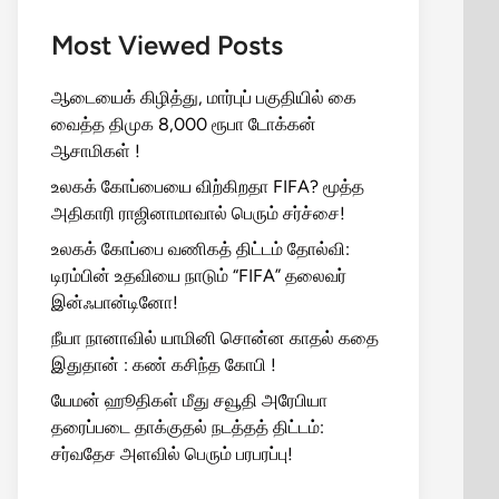
Most Viewed Posts
ஆடையைக் கிழித்து, மார்புப் பகுதியில் கை
வைத்த திமுக 8,000 ரூபா டோக்கன்
ஆசாமிகள் !
உலகக் கோப்பையை விற்கிறதா FIFA? மூத்த
அதிகாரி ராஜினாமாவால் பெரும் சர்ச்சை!
உலகக் கோப்பை வணிகத் திட்டம் தோல்வி:
டிரம்பின் உதவியை நாடும் “FIFA” தலைவர்
இன்ஃபான்டினோ!
நீயா நானாவில் யாமினி சொன்ன காதல் கதை
இதுதான் : கண் கசிந்த கோபி !
யேமன் ஹூதிகள் மீது சவூதி அரேபியா
தரைப்படை தாக்குதல் நடத்தத் திட்டம்:
சர்வதேச அளவில் பெரும் பரபரப்பு!