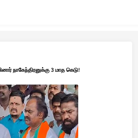
யினார் நாகேந்திரனுக்கு 3 மாத கெடு!