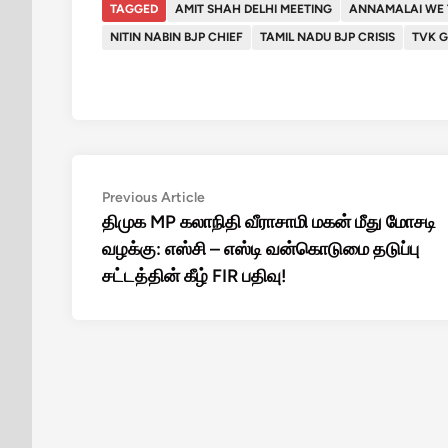
TAGGED
AMIT SHAH DELHI MEETING
ANNAMALAI WE 
NITIN NABIN BJP CHIEF
TAMIL NADU BJP CRISIS
TVK 
Post
Previous
Previous Article
article:
திமுக MP கலாநிதி வீராசாமி மகன் மீது மோசடி
navigation
வழக்கு: எஸ்சி – எஸ்டி வன்கொடுமை தடுப்பு
சட்டத்தின் கீழ் FIR பதிவு!