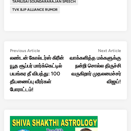
TAMILISAI SOUNDARARAJAN SPEECH
TVK BJP ALLIANCE RUMOR
Post
Previous
Next
Previous Article
Next Article
article:
artic
லண்டன் கோல்டர்ஸ் கிரீன்
வாக்களித்த மக்களுக்கு
navigation
யூத சூப்பர் மார்க்கெட்டில்
நன்றி சொல்ல திருச்சி
பயங்கர தீ விபத்து: 100
வருகிறார் முதலமைச்சர்
தீயணைப்பு வீரர்கள்
விஜய்!
போராட்டம்!