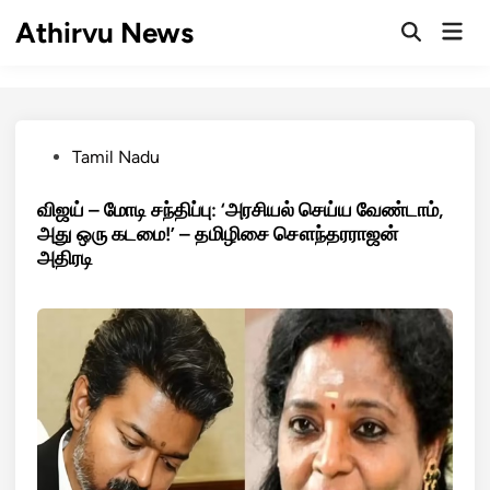
Skip
Athirvu News
Mai
to
Open
Men
Search
content
Posted
Tamil Nadu
in
விஜய் – மோடி சந்திப்பு: ‘அரசியல் செய்ய வேண்டாம்,
அது ஒரு கடமை!’ – தமிழிசை சௌந்தரராஜன்
அதிரடி