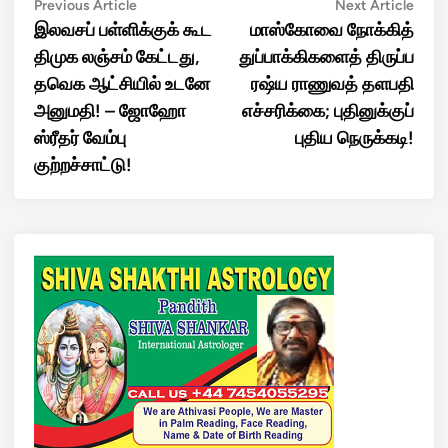
Post
Previous
Next
Previous Article
Next Article
article:
artic
இலவசப் பள்ளிக்குக் கூட
மாஸ்கோவை நோக்கித்
navigation
திமுக லஞ்சம் கேட்டது,
துப்பாக்கிகளைத் திருப்ப
தவெக ஆட்சியில் உடனே
ரஷ்ய ராணுவத் தளபதி
அனுமதி! – ஜோஹோ
எச்சரிக்கை; புதினுக்குப்
ஸ்ரீதர் வேம்பு
புதிய நெருக்கடி!
குற்றச்சாட்டு!