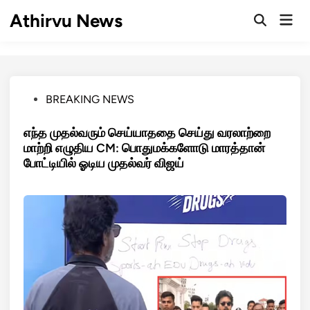
Skip
Athirvu News
Mai
to
Open
Men
Search
content
Posted
BREAKING NEWS
in
எந்த முதல்வரும் செய்யாததை செய்து வரலாற்றை
மாற்றி எழுதிய CM: பொதுமக்களோடு மாரத்தான்
போட்டியில் ஓடிய முதல்வர் விஜய்