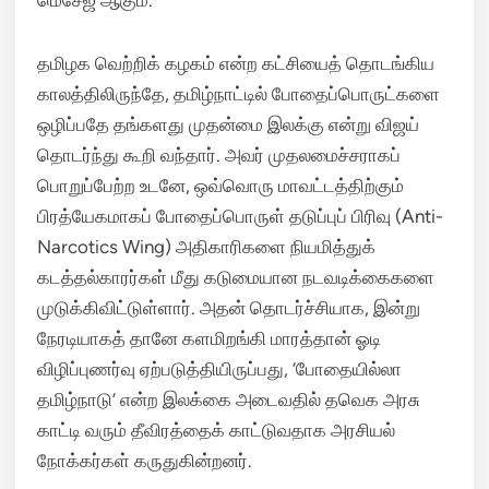
மெசேஜ் ஆகும்.
தமிழக வெற்றிக் கழகம் என்ற கட்சியைத் தொடங்கிய
காலத்திலிருந்தே, தமிழ்நாட்டில் போதைப்பொருட்களை
ஒழிப்பதே தங்களது முதன்மை இலக்கு என்று விஜய்
தொடர்ந்து கூறி வந்தார். அவர் முதலமைச்சராகப்
பொறுப்பேற்ற உடனே, ஒவ்வொரு மாவட்டத்திற்கும்
பிரத்யேகமாகப் போதைப்பொருள் தடுப்புப் பிரிவு (Anti-
Narcotics Wing) அதிகாரிகளை நியமித்துக்
கடத்தல்காரர்கள் மீது கடுமையான நடவடிக்கைகளை
முடுக்கிவிட்டுள்ளார். அதன் தொடர்ச்சியாக, இன்று
நேரடியாகத் தானே களமிறங்கி மாரத்தான் ஓடி
விழிப்புணர்வு ஏற்படுத்தியிருப்பது, ‘போதையில்லா
தமிழ்நாடு’ என்ற இலக்கை அடைவதில் தவெக அரசு
காட்டி வரும் தீவிரத்தைக் காட்டுவதாக அரசியல்
நோக்கர்கள் கருதுகின்றனர்.