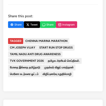
Share this post:
Share
Tweet
Share
Instagram
TAGGED
CHENNAI MARINA MARATHON
CM JOSEPH VIJAY
START RUN STOP DRUGS
TAMIL NADU ANTI DRUG AWARENESS
TVK GOVERNMENT 2026
தமிழக அரசியல் செய்திகள்.
போதை இல்லாத தமிழ்நாடு
முதல்வர் விஜய் மாரத்தான்
மெரினா கடற்கரை ஓட்டம்
விழிப்புணர்வு உறுதிமொழி