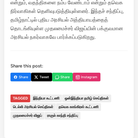
என்றும், வதந்திகளை நம்ப வேண்டாம் என்றும் தவெக
நிர்வாகிகள் தெளிவுபடுத்தியுள்ளனர். இந்தச் சந்திப்பு,
தமிழ்நாட்டில் புதிய அரசியல் அத்தியாயத்தைத்
தொடங்கியுள்ள முதலமைச்சர் விஜய்யின் பக்குவமான
அரசியல் நகர்வாகவே பார்க்கப்படுகிறது.
Share this post:
Share
Tweet
Share
Instagram
TAGGED
இந்தியா கூட்டணி
ஒன்இந்தியா தமிழ் செய்திகள்
டெல்லி அரசியல் செய்திகள்
தவெக காங்கிரஸ் கூட்டணி
முதலமைச்சர் விஜய்
ராகுல் காந்தி சந்திப்பு