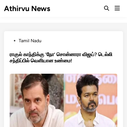
Skip
Athirvu News
Mai
to
Open
Men
Search
content
Posted
Tamil Nadu
in
ராகுல் காந்திக்கு ‘நோ’ சொன்னாரா விஜய்? டெல்லி
சந்திப்பில் வெளியான உண்மை!