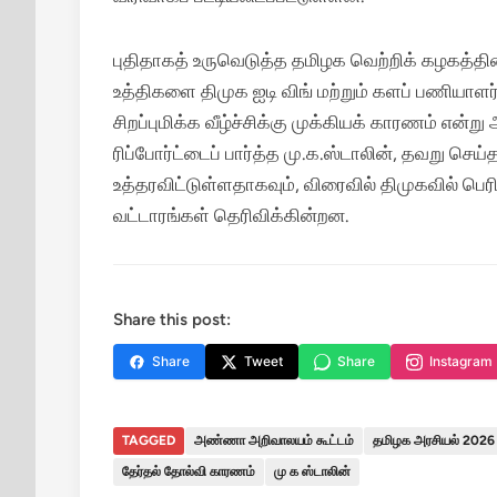
புதிதாகத் உருவெடுத்த தமிழக வெற்றிக் கழகத்தின் 
உத்திகளை திமுக ஐடி விங் மற்றும் களப் பணியாள
சிறப்புமிக்க வீழ்ச்சிக்கு முக்கியக் காரணம் என்ற
ரிப்போர்ட்டைப் பார்த்த மு.க.ஸ்டாலின், தவறு செ
உத்தரவிட்டுள்ளதாகவும், விரைவில் திமுகவில் பெர
வட்டாரங்கள் தெரிவிக்கின்றன.
Share this post:
Share
Tweet
Share
Instagram
TAGGED
அண்ணா அறிவாலயம் கூட்டம்
தமிழக அரசியல் 2026
தேர்தல் தோல்வி காரணம்
மு க ஸ்டாலின்