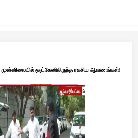
் முன்னிலையில் சூட்கேஸிலிருந்த ரகசிய ஆவணங்கள்!