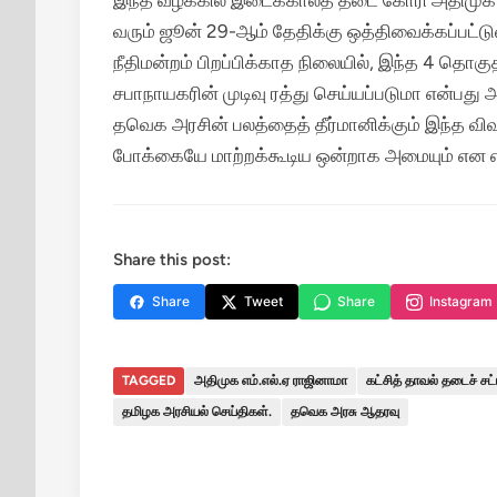
இந்த வழக்கில் இடைக்காலத் தடை கோரி அதிமுக த
வரும் ஜூன் 29-ஆம் தேதிக்கு ஒத்திவைக்கப்பட்டு
நீதிமன்றம் பிறப்பிக்காத நிலையில், இந்த 4 தொக
சபாநாயகரின் முடிவு ரத்து செய்யப்படுமா என்பது அர
தவெக அரசின் பலத்தைத் தீர்மானிக்கும் இந்த விவகா
போக்கையே மாற்றக்கூடிய ஒன்றாக அமையும் என எதி
Share this post:
Share
Tweet
Share
Instagram
TAGGED
அதிமுக எம்.எல்.ஏ ராஜினாமா
கட்சித் தாவல் தடைச் சட்
தமிழக அரசியல் செய்திகள்.
தவெக அரசு ஆதரவு