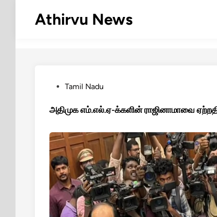
Skip
Athirvu News
to
content
Posted
Tamil Nadu
in
அதிமுக எம்.எல்.ஏ-க்களின் ராஜினாமாவை ஏற்றதில்