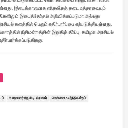
ரப்பில் விடுக்கப்பட்ட கோரிக்கையை ஏற்று, விசாரணை
ள்ளது.
இடைக்காலமாக எந்தவிதத் தடை உத்தரவையும்
ுதிகளிலும் இடைத்தேர்தல் அறிவிக்கப்படுமா அல்லது
சியல் களத்தில் பெரும் எதிர்பார்ப்பை ஏற்படுத்தியுள்ளது.
ரத்தில் நீதிமன்றத்தின் இறுதித் தீர்ப்பு, தமிழக அரசியல்
ர்பார்க்கப்படுகிறது.
டம்
சபாநாயகர் ஜே.சி.டி. பிரபாகர்
சென்னை உயர்நீதிமன்றம்