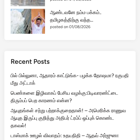
ஆண்டவனே நம்ம பக்கம்..
தமிழகத்திற்கு வந்த...
posted on 01/08/2026
Recent Posts
பில் பில்லுனா, ஆதாரம் காட்டுங்க- பழக்க தோஷமா? ரகுபதி
மீது அட்டாக்
பெண்களை இழிவாகப் பேசிய வழக்கு:பிடிவாரண்ட்டை
திரும்பப் பெற காரணம் என்ன?
ஆயுதங்கள் சற்று பற்றாக்குறைதான்! – அமெரிக்க ராணுவ
ஆயுத இருப்பு குறித்து அதிபர் ட்ரம்ப் ஒப்புக் கொண்ட
தகவல்!
டாஸ்மாக் ஊழல் விவாதம்: உதயநிதி – ஆதவ் அர்ஜுனா