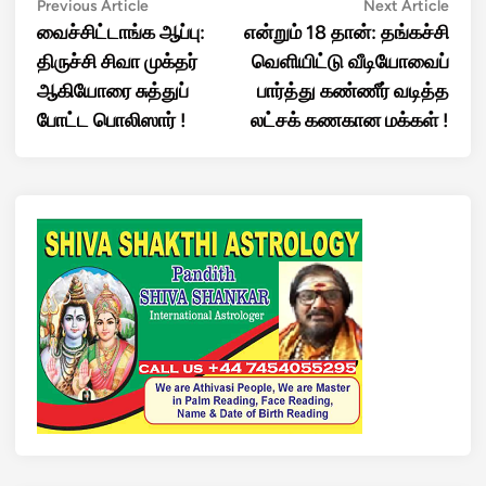
Post
Previous
Next
Previous Article
Next Article
article:
artic
வைச்சிட்டாங்க ஆப்பு:
என்றும் 18 தான்: தங்கச்சி
navigation
திருச்சி சிவா முக்தர்
வெளியிட்டு வீடியோவைப்
ஆகியோரை சுத்துப்
பார்த்து கண்ணீர் வடித்த
போட்ட பொலிஸார் !
லட்சக் கணகான மக்கள் !