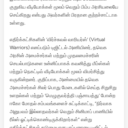
குறுகிய வீடியோக்கள் மூலம் வெறும் பிம்ப அரசியலையே
செய்கிறது என்பது அவர்களின் பிரதான குற்றச்சாட்டாக
உள்ளது.
எதிர்க்கட்சிகளின் ‘விர்ச்சுவல் வாரியர்ஸ்’ (Virtual
Warriors) எனப்படும் டிஜிட்டல் அணியினர், தவெக
அரசின் அமைச்சர்கள் மற்றும் முதலமைச்சரின்
செயல்பாடுகளை உன்னிப்பாகக் கவனித்து மீம்ஸ்கள்
மற்றும் நெகட்டிவ் வீடியோக்கள் மூலம் விமர்சித்து
வருகின்றனர். குறிப்பாக, அண்மையில் தவெக
அமைச்சர்கள் சிலர் பொது மேடைகளில் செய்த சிறுசிறு
உளறல்கள் மற்றும் ‘மெழுகுவர்த்தி பஞ்சாயத்து’ போன்ற
ஈகோ மோதல் சம்பவங்களைச் சுட்டிக்காட்டி, “நிர்வாக
அனுபவம் இல்லாதவர்கள் வெறும் சினிமாப் பாணியில்
ரீல்ஸ் ஓட்டிக்கொண்டிருக்கிறார்கள்” என்று
எதிர்க்கட்சிகள் கடுமையான பரப்புரையை டிஜிட்டல்