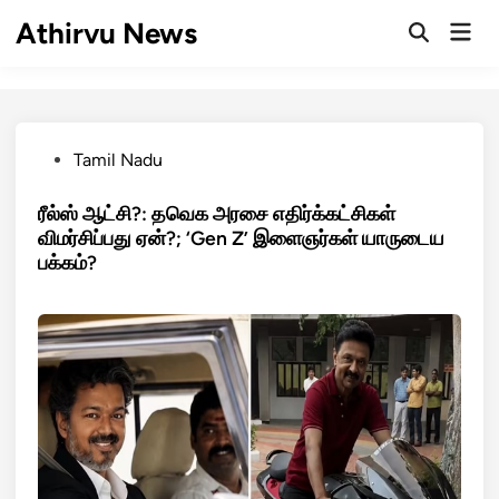
Skip
Athirvu News
Mai
to
Open
Men
Search
content
Posted
Tamil Nadu
in
ரீல்ஸ் ஆட்சி?: தவெக அரசை எதிர்க்கட்சிகள்
விமர்சிப்பது ஏன்?; ‘Gen Z’ இளைஞர்கள் யாருடைய
பக்கம்?