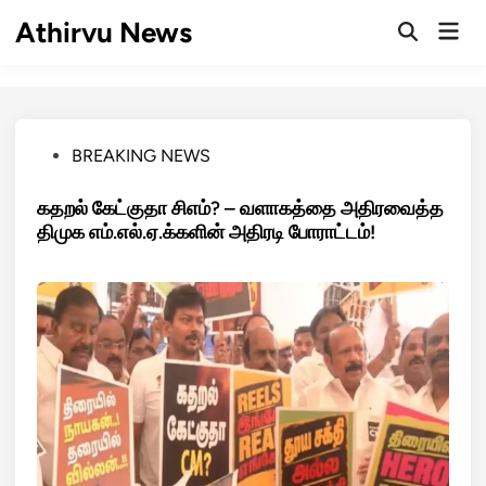
Skip
Athirvu News
Mai
to
Open
Men
Search
content
Posted
BREAKING NEWS
in
கதறல் கேட்குதா சிஎம்? – வளாகத்தை அதிரவைத்த
திமுக எம்.எல்.ஏ.க்களின் அதிரடி போராட்டம்!