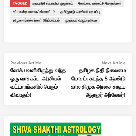
TAGGED
உதயநிதி ஸ்டாலின் முழக்கம்
கோட்டை உள்கட்சி மோதல்கள்
சட்டமன்ற வளாகப் போராட்டம்
தமிழ்நாடு அரசியல் பரபரப்பு
திமுக எம்எல்ஏக்கள் ஆர்ப்பாட்டம்
முதல்வர் விஜய் தவெக
Post
Previous
Next
Previous Article
Next Article
article:
artic
லோக் பவனிலிருந்து வந்த
தமிழக நிதி நிலைமை
navigation
ஒரு வாசகம்… அரசியல்
மோசம்: கடந்த 5 ஆண்டு
வட்டாரங்களில் பெரும்
கால திமுக அரசை சாடிய
விவாதம்!
ஆளுநர் அர்லேகர்!