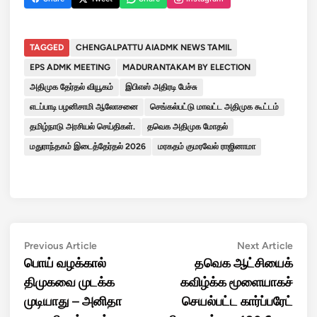
TAGGED
CHENGALPATTU AIADMK NEWS TAMIL
EPS ADMK MEETING
MADURANTAKAM BY ELECTION
அதிமுக தேர்தல் வியூகம்
இபிஎஸ் அதிரடி பேச்சு
எடப்பாடி பழனிசாமி ஆலோசனை
செங்கல்பட்டு மாவட்ட அதிமுக கூட்டம்
தமிழ்நாடு அரசியல் செய்திகள்.
தவெக அதிமுக மோதல்
மதுராந்தகம் இடைத்தேர்தல் 2026
மரகதம் குமரவேல் ராஜினாமா
Post
Previous
Next
Previous Article
Next Article
article:
artic
பொய் வழக்கால்
தவெக ஆட்சியைக்
navigation
திமுகவை முடக்க
கவிழ்க்க மூளையாகச்
முடியாது – அனிதா
செயல்பட்ட கார்ப்பரேட்