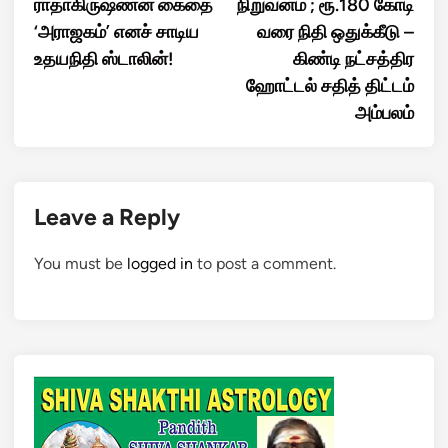
ராதாகிருஷ்ணன் கைதை
நிறுவனம் ; ரூ.180 கோடி
‘அராஜகம்’ எனச் சாடிய
வரை நிதி ஒதுக்கீடு –
உதயநிதி ஸ்டாலின்!
கிண்டி நட்சத்திர
ஹோட்டல் சதித் திட்டம்
அம்பலம்
Leave a Reply
You must be
logged in
to post a comment.