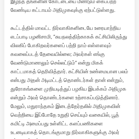
இழந்த தங்களின் கோட்டையை மீண்டும் கைப்பற்ற
வேண்டிய கட்டாயம் அதிமுகவுக்கு ஏற்பட்டுள்ளது.
கூட்டத்தில் மாவட்ட நிர்வாகிகளிடையே உரையாற்றிய
எடப்பாடி பழனிசாமி, “சுயநலத்திற்காகக் கட்சியிலிருந்து
விலகிப் போகிறவர்களைப் பற்றி நாம் எள்ளளவும்
கவலைப்படத் தேவையில்லை; அவர்கள் எங்கு
வேண்டுமானாலும் செல்லட்டும்” என்று மிகக்
காட்டமாகத் தெரிவித்தார். கட்சியின் உண்மையான பலம்
என்பது அதன் அடிமட்டத் தொண்டர்கள் தான் என்றும்,
துரோகங்களை முறியடித்துப் பழகிய இயக்கம் அதிமுக
என்றும் அவர் தொண்டர்களை உற்சாகப்படுத்தினார்.
மேலும், மதுராந்தகம் இடைத்தேர்தலில் அதிமுகவின்
வெற்றியை இப்போதே உறுதி செய்யும் வகையில், பூத்
கமிட்டி அமைப்பது உள்ளிட்ட களப்பணிகளை
உடனடியாகத் தொடங்குமாறு நிர்வாகிகளுக்கு அவர்