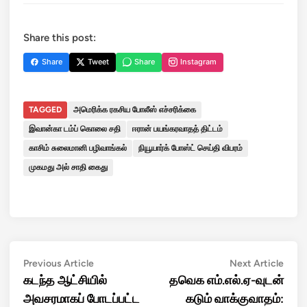
Share this post:
Share
Tweet
Share
Instagram
TAGGED
அமெரிக்க ரகசிய போலீஸ் எச்சரிக்கை
இவான்கா டம்ப் கொலை சதி
ஈரான் பயங்கரவாதத் திட்டம்
காசிம் சுலைமானி பழிவாங்கல்
நியூயார்க் போஸ்ட் செய்தி விபரம்
முகமது அல் சாதி கைது
Post
Previous
Next
Previous Article
Next Article
article:
artic
கடந்த ஆட்சியில்
தவெக எம்.எல்.ஏ-வுடன்
navigation
அவசரமாகப் போடப்பட்ட
கடும் வாக்குவாதம்: