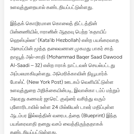
உளவுத்துறையால் கண்டறியப்பட்டுள்ளது.
இந்தக் கொடூரமான கொலைத் திட்டத்தின்
பின்னணியில், ஈரானின் ஆதரவு பெற்ற ‘கதாயிப்
ஹெஸ்புல்லா’ (Kata’ib Hezbollah) என்ற பயங்கரவாத
அமைப்பின் மூத்த தலைவனான முகமது பாகர் சாத்
தாவூத் அல்-சாதி (Mohammad Baqer Saad Dawood
Al-Saadi – 32) என்ற ஈராக் நாட்டவன் செயல்பட்டது
அம்பலமாகியுள்ளது.
அமெரிக்காவின் நியூயார்க்
போஸ்ட் (New York Post) ஊடகம் வெளியிட்டுள்ள
உளவுத்துறை அறிக்கையின்படி, இவான்கா டம்ப் மற்றும்
அவரது கணவர் ஜாரெட் குஷ்னர் வசித்து வரும்
புளோரிடாவில் உள்ள 24 மில்லியன் டாலர் மதிப்புள்ள
ஆடம்பர இல்லத்தின் வரைபடத்தை (Blueprint) இந்த
பயங்கரவாதி தனது வசம் வைத்திருந்ததாகக்
கண்டறியப்பட்டுள்ளது.