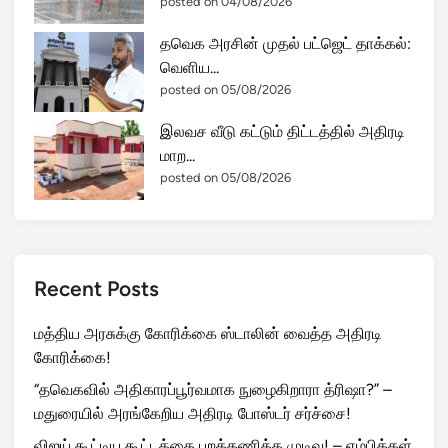
posted on 04/08/2026
தவெக அரசின் முதல் பட்ஜெட் தாக்கல்:
வெளிய...
posted on 05/08/2026
இலவச வீடு கட்டும் திட்டத்தில் அதிரடி
மாற...
posted on 05/08/2026
Recent Posts
மத்திய அரசுக்கு கோரிக்கை ஸ்டாலின் வைத்த அதிரடி
கோரிக்கை!
“தவெகவில் அதிகாரப்பூர்வமாக நுழைகிறாரா த்ரிஷா?” –
மதுரையில் அரங்கேறிய அதிரடி போஸ்டர் சர்ச்சை!
விஜய் கூட்டிய கூட்டத்தை புறக்கணிக்க முடிவு! – எம்பிக்கள்