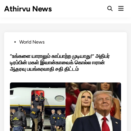
Skip
Athirvu News
Mai
to
Open
Men
Search
content
Posted
World News
in
“உங்களை யாராலும் காப்பாற்ற முடியாது!” அதிபர்
டிரம்பின் மகள் இவான்காவைக் கொல்ல ஈரான்
ஆதரவு பயங்கரவாதி சதி திட்டம்