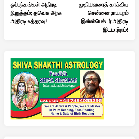
ஒப்பந்தங்கள் அதிரடி
முதியவரைத் தாக்கிய
நிறுத்தம்; தவெக அரசு
சென்னை ராயபுரம்
அதிரடி உத்தரவு!
இன்ஸ்பெக்டர் அதிரடி
இடமாற்றம்!