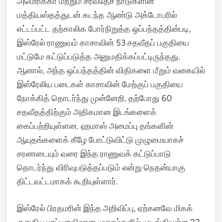
அமெரிக்கா மற்றும் சர்வதேச நாடுகளின்
மத்தியஸ்தத்துடன் கடந்த ஆண்டு அக்டோபரில்
எட்டப்பட்ட தற்காலிக போர்நிறுத்த ஒப்பந்தத்தின்படி,
இஸ்ரேல் ராணுவம் காசாவின் 53 சதவீதப் பகுதியை
மட்டுமே கட்டுப்படுத்த அனுமதிக்கப்பட்டிருந்தது.
ஆனால், அந்த ஒப்பந்தத்தின் விதிகளை மீறும் வகையில்
இஸ்ரேலிய படைகள் காசாவின் மேற்குப் பகுதியை
நோக்கித் தொடர்ந்து முன்னேறி, தற்போது 60
சதவீதத்திற்கும் அதிகமான இடங்களைக்
கைப்பற்றியுள்ளன.
ஹமாஸ் அமைப்பு தங்களின்
ஆயுதங்களைக் கீழே போட்டுவிட்டு முழுமையாகச்
சரணடையும் வரை இந்த ராணுவக் கட்டுப்பாடு
தொடர்ந்து விரிவுபடுத்தப்படும் என்று நெதன்யாகு
திட்டவட்டமாகக் கூறியுள்ளார்.
இஸ்ரேல் பிரதமரின் இந்த அறிவிப்பு, ஏற்கனவே மிகக்
குறுகிய பரப்பளவிலான முகாம்களில் முடங்கியுள்ள 22