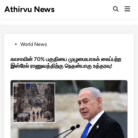
Skip
Athirvu News
Mai
to
Open
Men
Search
content
Posted
World News
in
காசாவின் 70% பகுதியை முழுமையாகக் கைப்பற்ற
இஸ்ரேல் ராணுவத்திற்கு நெதன்யாகு உத்தரவு!