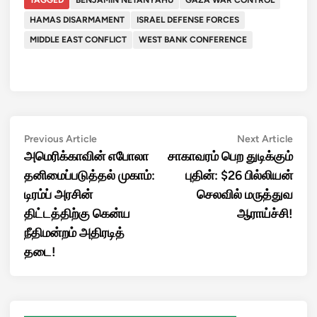
TAGGED
BENJAMIN NETANYAHU
GAZA WAR CONTROL
HAMAS DISARMAMENT
ISRAEL DEFENSE FORCES
MIDDLE EAST CONFLICT
WEST BANK CONFERENCE
Post
Previous
Next
Previous Article
Next Article
article:
artic
அமெரிக்காவின் எபோலா
சாகாவரம் பெற துடிக்கும்
navigation
தனிமைப்படுத்தல் முகாம்:
புதின்: $26 பில்லியன்
டிரம்ப் அரசின்
செலவில் மருத்துவ
திட்டத்திற்கு கென்ய
ஆராய்ச்சி!
நீதிமன்றம் அதிரடித்
தடை!