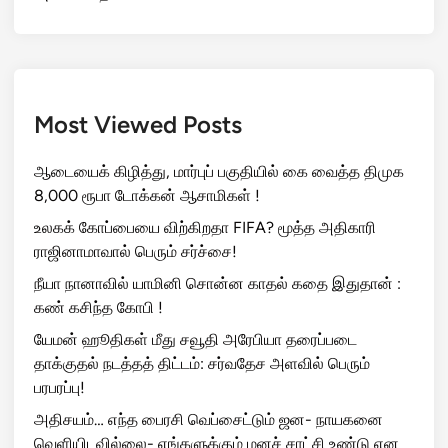
Most Viewed Posts
ஆடையைக் கிழித்து, மார்புப் பகுதியில் கை வைத்த திமுக
8,000 ரூபா டோக்கன் ஆசாமிகள் !
உலகக் கோப்பையை விற்கிறதா FIFA? மூத்த அதிகாரி
ராஜினாமாவால் பெரும் சர்ச்சை!
நீயா நானாவில் யாமினி சொன்ன காதல் கதை இதுதான் :
கண் கசிந்த கோபி !
யேமன் ஹூதிகள் மீது சவூதி அரேபியா தரைப்படை
தாக்குதல் நடத்தத் திட்டம்: சர்வதேச அளவில் பெரும்
பரபரப்பு!
அதிசயம்… எந்த பைரசி வெப்சைட்டும் ஜன- நாயகனை
வெளியிடவில்லை- எங்களுக்கும் மனச் சாட்சி உண்டு என