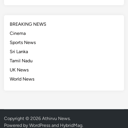
BREAKING NEWS
Cinema
Sports News
Sri Lanka
Tamil Nadu
UK News
World News
Copyright © 2026
Athirvu News
.
Powered by
WordPress
and
HybridMag
.