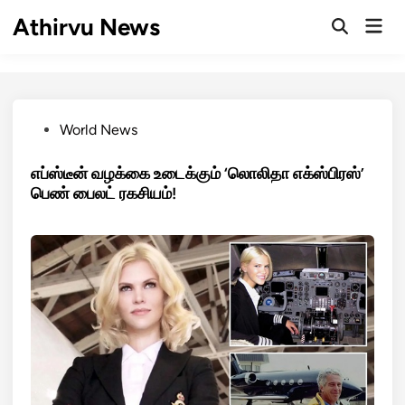
Skip
Athirvu News
Mai
to
Open
Men
Search
content
Posted
World News
in
எப்ஸ்டீன் வழக்கை உடைக்கும் ‘லொலிதா எக்ஸ்பிரஸ்’
பெண் பைலட் ரகசியம்!