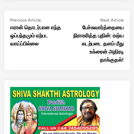
Post
Previous
Next
Previous Article
Next Article
article:
artic
ஈரான் தொடர்பான எந்த
பேச்சுவார்த்தையை
navigation
ஒப்பந்தமும் ஏற்பட
நிராகரித்த புதின்: ரஷ்ய
வாய்ப்பில்லை
கடற்படை தளம் மீது
உக்ரைன் அதிரடி
தாக்குதல்!