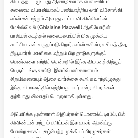
கிட்டத்தட்ட முப்பது ஆண்டுகளாக எப்ஸ்டீனிடம்
தலைமை விமானியாகப் பணியாற்றிய லாரி விசோஸ்கி,
எப்ஸ்டீன் மற்றும் அவரது கூட்டாளி கிஸ்லெய்ன்
மேக்ஸ்வெல் (Ghislaine Maxwell) ஆகியோரின்
பாலியல் கடத்தல் வலையமைப்பில் மிக முக்கிய
சாட்சியாகக் கருதப்படுகிறார். எப்ஸ்டீனின் ரகசியத் தீவு,
நியூயார்க் மாளிகை மற்றும் பிற நாடுகளுக்குப்
பெண்களை ஏற்றிச் சென்றதில் இந்த விமானத்திற்குப்
பெரும் பங்கு உண்டு. இளம்பெண்களையும்
சிறுமிகளையும் ஆசை வார்த்தை கூறி கவர்ந்திழுத்து
இந்த விமானத்தில் ஏற்றியது யார் என்ற விபரங்கள்
தற்போது விவாதப் பொருளாகியுள்ளது.
அமெரிக்க முன்னாள் அதிபர்கள் டொனால்ட் டிரம்ப், பில்
கிளிண்டன் மற்றும் பிரிட்டன் இளவரசர் ஆண்ட்ரூ
போன்ற உலகப் புகழ்பெற்ற முக்கியப் பிரமுகர்கள்