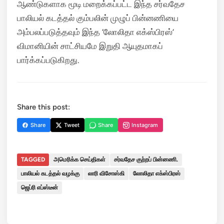
ஆண்டுகளாக மூடி மறைக்கப்பட்ட இந்த சர்வதேச
பாலியல் கடத்தல் கும்பலின் முழுப் பின்னணியை
அம்பலப்படுத்தவும் இந்த ‘லோலிதா எக்ஸ்பிரஸ்’
விமானியின் சாட்சியமே இறுதி ஆயுதமாகப்
பார்க்கப்படுகிறது.
Share this post:
Share
Tweet
Share
Instagram
TAGGED
அமெரிக்க செய்திகள்
சர்வதேச குற்றப் பின்னணி.
பாலியல் கடத்தல் வழக்கு
லாரி விசோஸ்கி
லோலிதா எக்ஸ்பிரஸ்
ஜெப்ரி எப்ஸ்டீன்