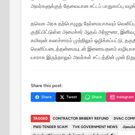
அவர்களுக்குத் தேவையான சட்டப் பாதுகாப்பு வழங்க
தவெக அரசு தற்பொழுது நேர்மையாகவும் வெளிப்ப
குறிப்பிட்டுள்ள அமைச்சர் ஆதவ் அர்ஜுனா, இனிவர
கமிஷன் கலாச்சாரம் முற்றிலும் ஒழிக்கப்பட்டு, தக
வெளிப்படைத்தன்மையுடன் இணையதளம் வழியாக ஒது
யாராக இருந்தாலும் அவர்கள் சட்டத்தின் முன் நிறுத
Share this post:
Share
Tweet
Share
Instagram
TAGGED
CONTRACTOR BRIBERY REFUND
DVAC COMP
PWD TENDER SCAM
TVK GOVERNMENT NEWS
அமைச்ச