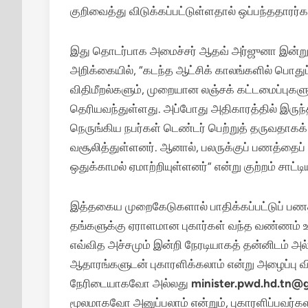
குறிவைத்து விடுக்கப்பட்டுள்ளதால் ஒப்பந்ததாரர்கள
இது தொடர்பாக அமைச்சர் ஆதவ் அர்ஜுனா இன்று 
அறிக்கையில், “கடந்த ஆட்சிக் காலங்களில் பொதுப
விதிமீறல்களும், முறையான லஞ்சக் கட்டமைப்புகளும
தெரியவந்துள்ளது.
அப்போது அதிகாரத்தில் இருந்த
நெருங்கிய நபர்கள் டெண்டர் பெற்றுத் தருவதாக
வசூலித்துள்ளனர்.
ஆனால், பலருக்குப் பணத்தைப்
ஒதுக்காமல் ஏமாற்றியுள்ளனர்” என்று குற்றம் சாட்டிய
இத்தகைய முறைகேடுகளால் பாதிக்கப்பட்டுப் பணத
தங்களுக்கு ஏராளமான புகார்கள் வந்த வண்ணம் உள்
எவ்வித அச்சமும் இன்றி நேரடியாகத் தன்னிடம் அல
ஆதாரங்களுடன் புகாரளிக்கலாம் என்று அழைப்பு வி
நேரிடையாகவோ அல்லது
minister.pwd.hd.tn@
மூலமாகவோ அனுப்பலாம் என்றும், புகாரளிப்பவர்களி