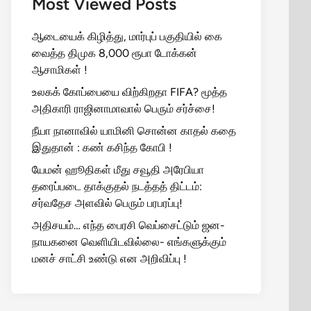
Most Viewed Posts
ஆடையைக் கிழித்து, மார்புப் பகுதியில் கை
வைத்த திமுக 8,000 ரூபா டோக்கன்
ஆசாமிகள் !
உலகக் கோப்பையை விற்கிறதா FIFA? மூத்த
அதிகாரி ராஜினாமாவால் பெரும் சர்ச்சை!
நீயா நானாவில் யாமினி சொன்ன காதல் கதை
இதுதான் : கண் கசிந்த கோபி !
யேமன் ஹூதிகள் மீது சவூதி அரேபியா
தரைப்படை தாக்குதல் நடத்தத் திட்டம்:
சர்வதேச அளவில் பெரும் பரபரப்பு!
அதிசயம்… எந்த பைரசி வெப்சைட்டும் ஜன-
நாயகனை வெளியிடவில்லை- எங்களுக்கும்
மனச் சாட்சி உண்டு என அறிவிப்பு !