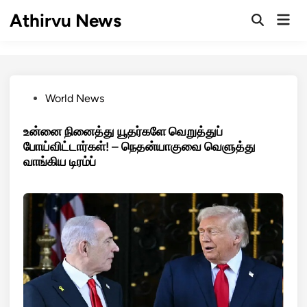
Skip
Athirvu News
Mai
to
Open
Men
Search
content
Posted
World News
in
உன்னை நினைத்து யூதர்களே வெறுத்துப்
போய்விட்டார்கள்! – நெதன்யாகுவை வெளுத்து
வாங்கிய டிரம்ப்