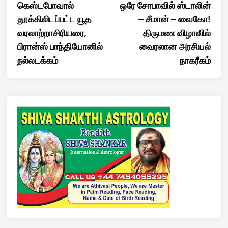
article:
artic
கெஸ்டபோவால்
ஒரே சோபாவில் ஸ்டாலின்
navigation
தூக்கிலிடப்பட்ட யூத
– சீமான் – வைகோ!
வரலாற்றாசிரியரை,
திருமண விழாவில்
பிரான்ஸ் பாந்தியோனில்
வைரலான அரசியல்
நல்லடக்கம்
நாகரீகம்