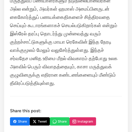
மருத்துவப் பணியாளர்களும் நடுநிலையானவர்கள்
அல்ல என்றும், அவர்கள் ஹமாஸ் அமைப்பினருடன்
கைகோர்த்துப் பணயக்கைதிகளைச் சித்திரவதை
செய்யும் கூடாரங்களாகச் செயல்படுகிறார்கள் என்றும்
இஸ்ரேல் தரப்பு தொடர்ந்து முன்வைத்து வரும்
குற்றச்சாட்டுகளுக்கு மாயா ரெகேவின் இந்த நேரடி
வாக்குமூலம் மேலும் வலுசேர்த்துள்ளது. இந்தச்
சர்வதேச மனித உரிமை மீறல் விவகாரம் தற்போது உலக
அளவில் பெரும் விவாதத்தையும், காசா மருத்துவக்
குழுவினருக்கு எதிரான கண்டனங்களையும் மீண்டும்
தீவிரப்படுத்தியுள்ளது.
Share this post:
Share
Tweet
Share
Instagram