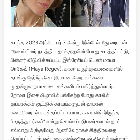
கடந்த 2023 அக்டோபர் 7 அன்று இஸ்ரேல் மீது ஹமாஸ்
அமைப்பினர் நடத்திய தாக்குதலின் போது கடத்தப்பட்டு,
பின்னர் விடுவிக்கப்பட்ட இஸ்ரேலியப் பெண் மாயா
ரெகேவ் (Maya Regev), காசா மருத்துவமனைகளில்
தமக்கு நேர்ந்த கொடூரமான அனுபவங்களை
முதன்முறையாக ஊடகங்களிடம் பகிர்ந்துள்ளார்.
நோவா இசை விழாவில் பங்கேற்ற போது காலில்
துப்பாக்கிச் சூட்டுக் காயங்களுடன் ஹமாஸ்
படையினரால் கடத்தப்பட்ட மாயா, காசாவில் இருந்த
“மருத்துவர்கள்” என்று சொல்லப்படுபவர்களால் தாம்
எவ்வாறு அக்குவேறு ஆணிவேறாகச் சித்திரவதை
செய்யப்பட்டார் என்பதை கண்ணீருடன் விவரித்துள்ளார்.