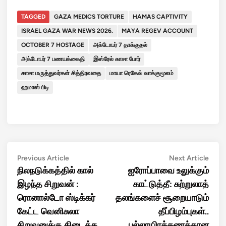
TAGGED
GAZA MEDICS TORTURE
HAMAS CAPTIVITY
ISRAEL GAZA WAR NEWS 2026.
MAYA REGEV ACCOUNT
OCTOBER 7 HOSTAGE
அக்டோபர் 7 தாக்குதல்
அக்டோபர் 7 பணயக்கைதி
இஸ்ரேல் காசா போர்
காசா மருத்துவர்கள் சித்திரவதை
மாயா ரெகேவ் வாக்குமூலம்
ஹமாஸ் பிடி
Post
Previous
Next
Previous Article
Next Article
article:
artic
நிலநடுக்கத்தில் கால்
ஐரோப்பாவை உலுக்கும்
navigation
இழந்த சிறுவன் :
காட்டுத்தீ: சுற்றுலாத்
ரொனால்டோ ஸ்டிக்கர்
தலங்களைச் சூறையாடும்
கேட்ட வெனிசுலா
தீப்பிழம்புகள்..
சிறுவனுக்கு கிடைத்த
பல்லாயிரக்கணக்கான