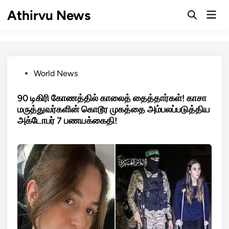
Skip
Athirvu News
Mai
to
Open
Men
Search
content
Posted
World News
in
90 டிகிரி கோணத்தில் காலைத் தைத்தார்கள்! காசா
மருத்துவர்களின் கொடூர முகத்தை அம்பலப்படுத்திய
அக்டோபர் 7 பணயக்கைதி!