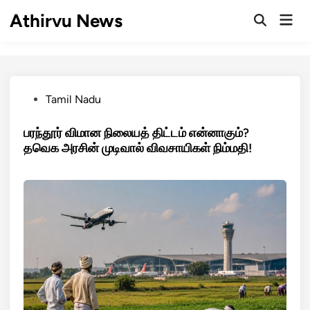
Skip
Athirvu News
Mai
to
Open
Men
Search
content
Posted
Tamil Nadu
in
பரந்தூர் விமான நிலையத் திட்டம் என்னாகும்?
தவெக அரசின் முடிவால் விவசாயிகள் நிம்மதி!