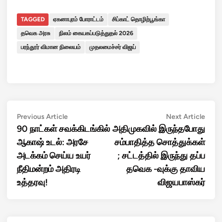
TAGGED
ஏகனாபுரம் போராட்டம்
சிப்காட் தொழிற்பூங்கா
தவெக அரசு
நிலம் கையகப்படுத்துதல் 2026
பரந்தூர் விமான நிலையம்
முதலமைச்சர் விஜய்
Post
Previous
Next
Previous Article
Next Article
article:
artic
90 நாட்கள் சவக்கிடங்கில்
அதிமுகவில் இருந்தபோது
navigation
ஆகாஷ் உடல்: அரசே
சம்பாதித்த சொத்துக்கள்
அடக்கம் செய்ய உயர்
; சட்டத்தில் இருந்து தப்ப
நீதிமன்றம் அதிரடி
தவெக -வுக்கு தாவிய
உத்தரவு!
விஜயபாஸ்கர்