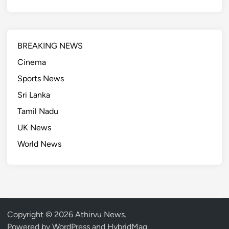
BREAKING NEWS
Cinema
Sports News
Sri Lanka
Tamil Nadu
UK News
World News
Copyright © 2026
Athirvu News
.
Powered by
WordPress
and
HybridMag
.