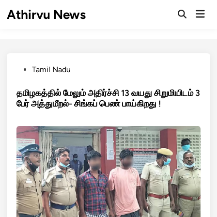
Skip
Athirvu News
Mai
to
Open
Men
Search
content
Posted
Tamil Nadu
in
தமிழகத்தில் மேலும் அதிர்ச்சி 13 வயது சிறுமியிடம் 3
பேர் அத்துமீறல்- சிங்கப் பெண் பாய்கிறது !